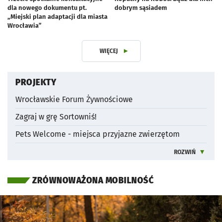
dla nowego dokumentu pt.
dobrym sąsiadem
„Miejski plan adaptacji dla miasta
artykuł z galerią zdjęć
Wrocławia”
WIĘCEJ
Z DZIAŁUKLIMAT I PRZYRODA
PROJEKTY
Wrocławskie Forum Żywnościowe
Zagraj w grę Sortowniś!
Pets Welcome - miejsca przyjazne zwierzętom
ROZWIŃ
INFORMACJE 
ZRÓWNOWAŻONA MOBILNOŚĆ