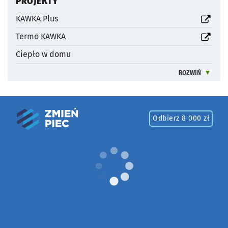
PROJEKTY
otworzy się w nowej karcie
KAWKA Plus
otworzy się w nowej karcie
Termo KAWKA
Ciepło w domu
ROZWIŃ
INFORMACJE 
W ra
Odbierz 8 000 zł