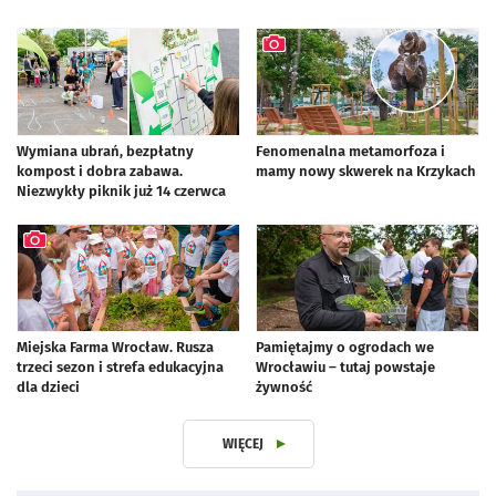
Wymiana ubrań, bezpłatny
Fenomenalna metamorfoza i
kompost i dobra zabawa.
mamy nowy skwerek na Krzykach
Niezwykły piknik już 14 czerwca
artykuł z galerią zdjęć
Miejska Farma Wrocław. Rusza
Pamiętajmy o ogrodach we
trzeci sezon i strefa edukacyjna
Wrocławiu – tutaj powstaje
dla dzieci
żywność
artykuł z galerią zdjęć
WIĘCEJ
Z DZIAŁU ZIELEŃ I WODA