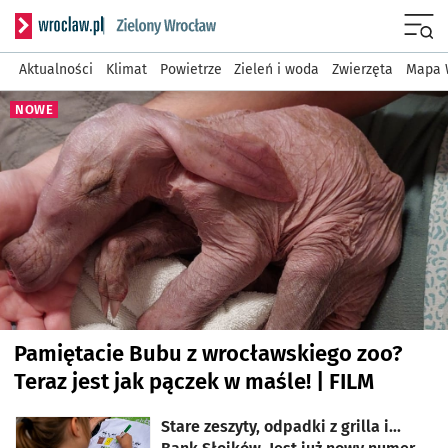
Serwis informacyjny wroclaw
Menu
Aktualności
Klimat
Powietrze
Zieleń i woda
Zwierzęta
Mapa 
Najnowsze artykuły
NOWE
Pamiętacie Bubu z wrocławskiego zoo?
Teraz jest jak pączek w maśle! | FILM
Stare zeszyty, odpadki z grilla i...