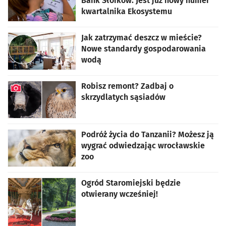
Bank Słoików. Jest już nowy numer
kwartalnika Ekosystemu
Jak zatrzymać deszcz w mieście?
Nowe standardy gospodarowania
wodą
Robisz remont? Zadbaj o
skrzydlatych sąsiadów
artykuł z galerią zdjęć
Podróż życia do Tanzanii? Możesz ją
wygrać odwiedzając wrocławskie
zoo
Ogród Staromiejski będzie
otwierany wcześniej!