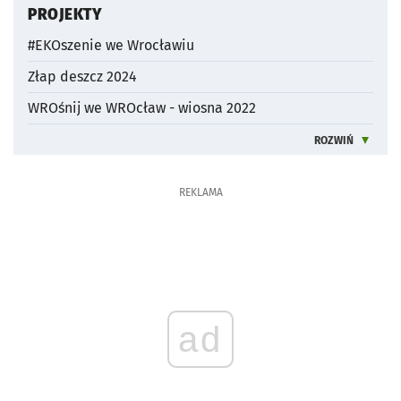
PROJEKTY
#EKOszenie we Wrocławiu
Złap deszcz 2024
WROśnij we WROcław - wiosna 2022
ROZWIŃ
INFORMACJE 
REKLAMA
ad