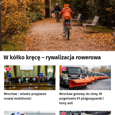
W kółko kręcę – rywalizacja rowerowa
Wrocław - miasto przyjazne
Wrocław gotowy do zimy. W
nowej mobilności
pogotowiu 91 pługosyparek i
artykuł z galerią zdjęć
tony soli
artykuł z galerią zdjęć