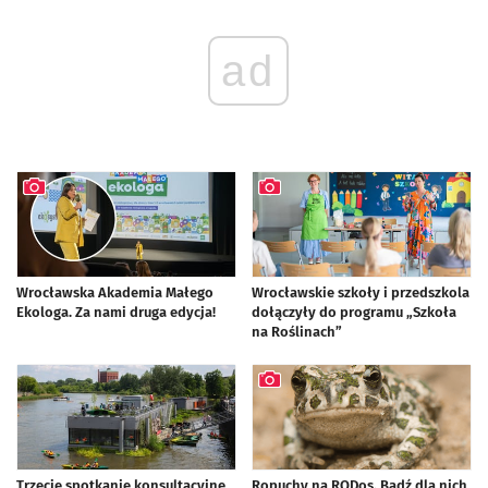
ad
Wrocławska Akademia Małego
Wrocławskie szkoły i przedszkola
Ekologa. Za nami druga edycja!
dołączyły do programu „Szkoła
artykuł z galerią zdjęć
na Roślinach”
artykuł z galerią zdjęć
Trzecie spotkanie konsultacyjne
Ropuchy na RODos. Bądź dla nich