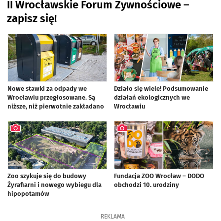
II Wrocławskie Forum Żywnościowe –
zapisz się!
Nowe stawki za odpady we
Działo się wiele! Podsumowanie
Wrocławiu przegłosowane. Są
działań ekologicznych we
niższe, niż pierwotnie zakładano
Wrocławiu
Zoo szykuje się do budowy
Fundacja ZOO Wrocław – DODO
Żyrafiarni i nowego wybiegu dla
obchodzi 10. urodziny
hipopotamów
artykuł z galerią zdjęć
artykuł z galerią zdjęć
REKLAMA