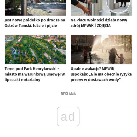
Jest nowe poidełko po drodze na
Na Placu Wolności działa nowy
Ostrów Tumski. Idźcie i pijcie
zdrój MPWiK | ZDJĘCIA
artykuł z galerią zdjęć
Teren pod Park Henrykowski -
Upalne wakacje? MPWiK
miasto ma warunkową umowę! W
uspokaja: „Nie ma obecnie ryzyka
lipcu akt notarialny
przerw w dostawach wody”
REKLAMA
ad