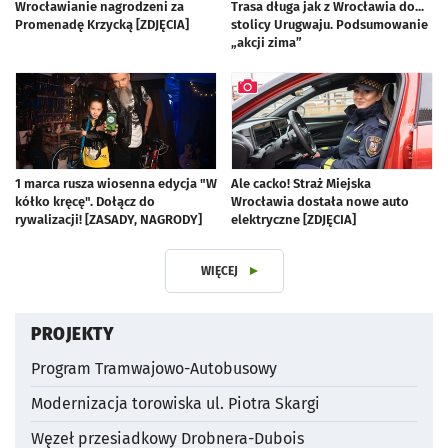
Wrocławianie nagrodzeni za
Trasa długa jak z Wrocławia do...
Promenadę Krzycką [ZDJĘCIA]
stolicy Urugwaju. Podsumowanie
artykuł z galerią zdjęć
„akcji zima”
1 marca rusza wiosenna edycja "W
Ale cacko! Straż Miejska
kółko kręcę". Dołącz do
Wrocławia dostała nowe auto
rywalizacji! [ZASADY, NAGRODY]
elektryczne [ZDJĘCIA]
artykuł z galerią zdjęć
WIĘCEJ
Z DZIAŁU ZRÓWNOWAŻONA MOBIL
PROJEKTY
Program Tramwajowo-Autobusowy
Modernizacja torowiska ul. Piotra Skargi
Węzeł przesiadkowy Drobnera-Dubois