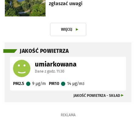
zgłaszać uwagi
WIĘCEJ
ARTYKUŁÓW
JAKOŚĆ POWIETRZA
umiarkowana
Dane z godz. 11:30
PM2.5
9
µg/m
PM10
14
µg/m
3
ZOBACZ
JAKOŚĆ POWIETRZA - SKŁAD
REKLAMA