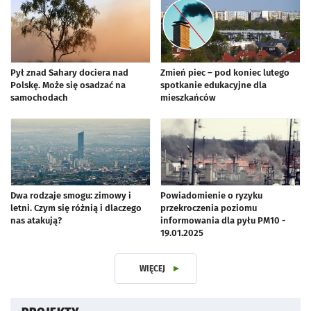
Pył znad Sahary dociera nad
Zmień piec – pod koniec lutego
Polskę. Może się osadzać na
spotkanie edukacyjne dla
samochodach
mieszkańców
Dwa rodzaje smogu: zimowy i
Powiadomienie o ryzyku
letni. Czym się różnią i dlaczego
przekroczenia poziomu
nas atakują?
informowania dla pyłu PM10 -
19.01.2025
WIĘCEJ
Z DZIAŁUPOWIETRZE