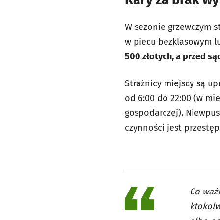
Kary za brak w
W sezonie grzewczym str
w piecu bezklasowym lu
500 złotych, a przed są
Strażnicy miejscy są up
od 6:00 do 22:00 (w mi
gospodarczej). Niewpus
czynności jest przestę
Co ważn
ktokolw