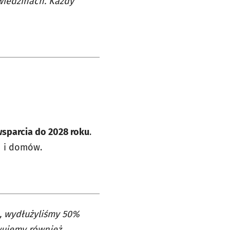
wiedzinach. Każdy
wsparcia
do 2028 roku
.
ń i domów.
, wydłużyliśmy 50%
wujemy również