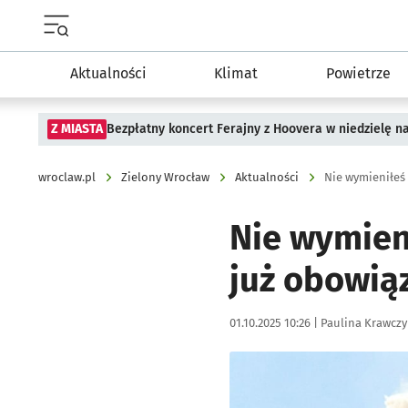
Menu główne portalu wroclaw.pl
Aktualności
Klimat
Powietrze
Z MIASTA
Bezpłatny koncert Ferajny z Hoovera w niedzielę n
wroclaw.pl
Zielony Wrocław
Aktualności
Nie wymieniłeś
Nie wymien
już obowią
Data publikacji:
Autor:
01.10.2025 10:26 |
Paulina Krawczy
Kliknij, aby powiększyć