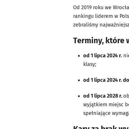
Od 2019 roku we Wrocła
rankingu liderem w Pol
zebraliśmy najważniejs
Terminy, które
od 1 lipca 2024 r.
ni
klasy;
od 1 lipca 2024 r. d
od 1 lipca 2028 r.
ob
wyjątkiem miejsc b
spełniające wymaga