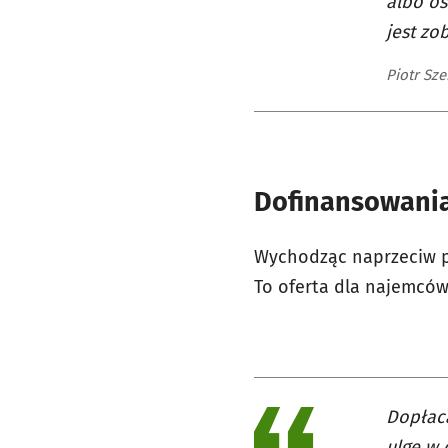
albo os
jest zo
Piotr Sz
Dofinansowania
Wychodząc naprzeciw 
To oferta dla najemców
Dopłac
ulgę w