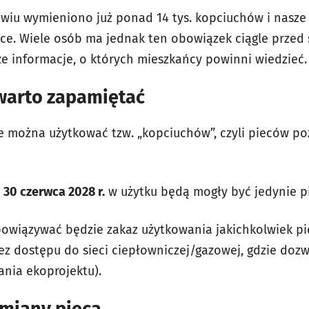
wiu wymieniono już ponad 14 tys. kopciuchów i nasze 
sce. Wiele osób ma jednak ten obowiązek ciągle przed 
ze informacje, o których mieszkańcy powinni wiedzieć.
 warto zapamiętać
e można użytkować tzw. „kopciuchów”, czyli pieców poz
o 30 czerwca 2028 r.
w użytku będą mogły być jedynie pie
owiązywać będzie zakaz użytkowania jakichkolwiek pie
ez dostępu do sieci ciepłowniczej/gazowej, gdzie doz
nia ekoprojektu).