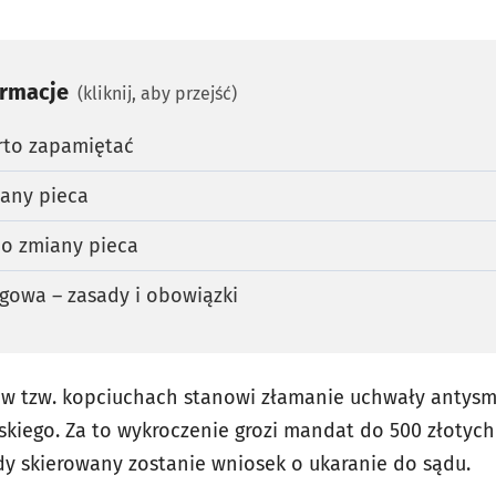
ormacje
(kliknij, aby przejść)
rto zapamiętać
iany pieca
o zmiany pieca
owa – zasady i obowiązki
 w tzw. kopciuchach stanowi złamanie uchwały antys
iego. Za to wykroczenie grozi mandat do 500 złotych
dy skierowany zostanie wniosek o ukaranie do sądu.