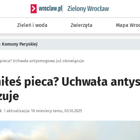
Serwis informacyjny wroclaw.pl podserwis: Śro
Zieleń i woda
Zwierzęta
Mapa Wroc
a Komuny Paryskiej
 pieca? Uchwała antysmogowa już obowiązuje
iłeś pieca? Uchwała ant
zuje
k
|
aktualizacja:
10 miesiecy temu, 03.10.2025