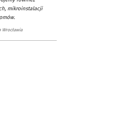
h, mikroinstalacji
domów.
o Wrocławia