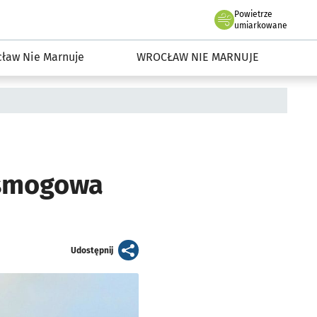
Powietrze
we Wrocławiu
dowisko we Wrocławiu
umiarkowane
ław Nie Marnuje
WROCŁAW NIE MARNUJE
ysmogowa
artykuł
Udostępnij