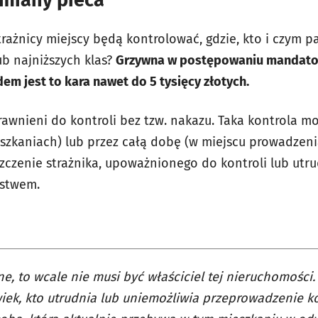
ymiany pieca
ażnicy miejscy będą kontrolować, gdzie, kto i czym pal
b najniższych klas?
Grzywna w postępowaniu mandato
dem jest to kara nawet do 5 tysięcy złotych.
rawnieni do kontroli bez tzw. nakazu. Taka kontrola m
eszkaniach) lub przez całą dobę (w miejscu prowadzeni
zczenie strażnika, upoważnionego do kontroli lub utru
pstwem.
e, to wcale nie musi być właściciel tej nieruchomości
iek, kto utrudnia lub uniemożliwia przeprowadzenie kon