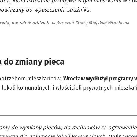
oba, która aktualnie przebywa w tym mieszkaniu w od
bowiązany do wpuszczenia strażnika.
ereda, naczelnik oddziału wykroczeń Straży Miejskiej Wrocławia
 do zmiany pieca
potrzebom mieszkańców,
Wrocław wydłużył programy 
 lokali komunalnych i właścicieli prywatnych mieszka
amy do wymiany pieców, do rachunków za ogrzewanie
 czynszu dla najemców lokali komunalnych. Dofinanso