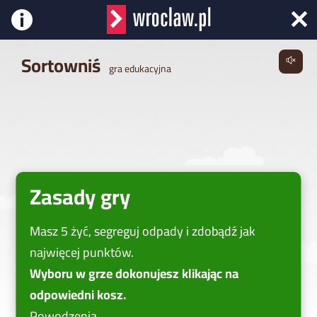
Wróć
do
Sortowniś
artyk
gra edukacyjna
Segre
Odpa
we
Wrocł
Zasady gry
Masz 5 żyć, segreguj odpady i zdobądź jak
najwięcej punktów.
Wyboru w grze dokonujesz klikając na
odpowiedni kosz.
Powodzenia.