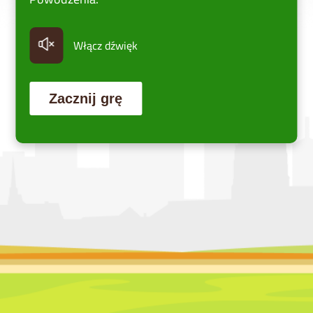
Włącz dźwięk
Zacznij grę