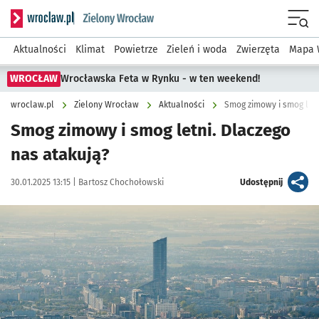
Serwis informacyjny wroclaw.pl podserwis: Środowisko we 
Menu
Aktualności
Klimat
Powietrze
Zieleń i woda
Zwierzęta
Mapa 
WROCŁAW
Wrocławska Feta w Rynku - w ten weekend!
wroclaw.pl
Zielony Wrocław
Aktualności
Smog zimowy i smog letn
Smog zimowy i smog letni. Dlaczego
nas atakują?
Data publikacji:
Autor:
artykuł
30.01.2025 13:15 |
Bartosz Chochołowski
Udostępnij
Kliknij, aby powiększyć