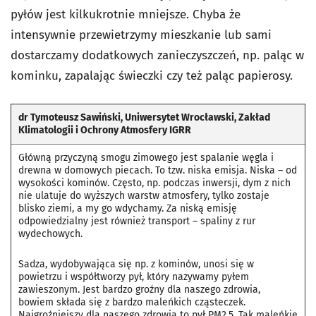
pyłów jest kilkukrotnie mniejsze. Chyba że
intensywnie przewietrzymy mieszkanie lub sami
dostarczamy dodatkowych zanieczyszczeń, np. paląc w
kominku, zapalając świeczki czy też paląc papierosy.
dr Tymoteusz Sawiński, Uniwersytet Wrocławski, Zakład
Klimatologii i Ochrony Atmosfery IGRR
Główną przyczyną smogu zimowego jest spalanie węgla i
drewna w domowych piecach. To tzw. niska emisja. Niska – od
wysokości kominów. Często, np. podczas inwersji, dym z nich
nie ulatuje do wyższych warstw atmosfery, tylko zostaje
blisko ziemi, a my go wdychamy. Za niską emisję
odpowiedzialny jest również transport – spaliny z rur
wydechowych.
Sadza, wydobywająca się np. z kominów, unosi się w
powietrzu i współtworzy pył, który nazywamy pyłem
zawieszonym. Jest bardzo groźny dla naszego zdrowia,
bowiem składa się z bardzo maleńkich cząsteczek.
Najgroźniejszy dla naszego zdrowia to pył PM2,5. Tak maleńkie