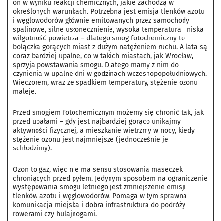
on w wyniku reakcji chemicznych, jakie zachodzą w
określonych warunkach. Potrzebna jest emisja tlenków azotu
i węglowodorów głównie emitowanych przez samochody
spalinowe, silne usłonecznienie, wysoka temperatura i niska
wilgotność powietrza – dlatego smog fotochemiczny to
bolączka gorących miast z dużym natężeniem ruchu. A lata są
coraz bardziej upalne, co w takich miastach, jak Wrocław,
sprzyja powstawania smogu. Dlatego mamy z nim do
czynienia w upalne dni w godzinach wczesnopopołudniowych.
Wieczorem, wraz ze spadkiem temperatury, stężenie ozonu
maleje.
Przed smogiem fotochemicznym możemy się chronić tak, jak
przed upałami – gdy jest najbardziej gorąco unikajmy
aktywności fizycznej, a mieszkanie wietrzmy w nocy, kiedy
stężenie ozonu jest najmniejsze (jednocześnie je
schłodzimy).
Ozon to gaz, więc nie ma sensu stosowania maseczek
chroniących przed pyłem. Jedynym sposobem na ograniczenie
występowania smogu letniego jest zmniejszenie emisji
tlenków azotu i węglowodorów. Pomaga w tym sprawna
komunikacja miejska i dobra infrastruktura do podróży
rowerami czy hulajnogami.