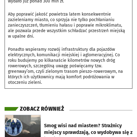
wydało już ponad 300 mln zł.
Aby poprawić jakość powietrza latem konsekwentnie
zazieleniamy miasto, co sprzyja nie tylko pochłanianiu
zanieczyszczeń, tłumieniu hałasu i poprawie mikroklimatu,
ale pozwala przede wszystkim schładzać przestrzeń miejską
w upalne dni.
Ponadto wspieramy rozwój infrastruktury dla pojazdów
elektrycznych, komunikacji miejskiej i aglomeracyjnej. Co
roku budujemy po kilkanaście kilometrów nowych dróg
rowerowych, szczególną uwagę poświęcamy tzw.
greenway’om, czyli zielonym trasom pieszo-rowerowym, na
których ich użytkownicy mają komfort podróżowania w
otoczeniu zieleni.
ZOBACZ RÓWNIEŻ
otworzy się w nowej karcie
Smog wisi nad miastem? Strażnicy
miejscy sprawdzają, co wydobywa się z