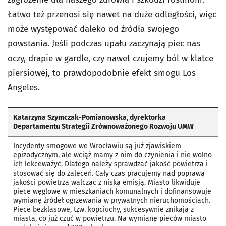
Łatwo też przenosi się nawet na duże odległości, więc
może występować daleko od źródła swojego
powstania. Jeśli podczas upału zaczynają piec nas
oczy, drapie w gardle, czy nawet czujemy ból w klatce
piersiowej, to prawdopodobnie efekt smogu Los
Angeles.
Katarzyna Szymczak-Pomianowska, dyrektorka
Departamentu Strategii Zrównoważonego Rozwoju UMW
Incydenty smogowe we Wrocławiu są już zjawiskiem
epizodycznym, ale wciąż mamy z nim do czynienia i nie wolno
ich lekceważyć. Dlatego należy sprawdzać jakość powietrza i
stosować się do zaleceń. Cały czas pracujemy nad poprawą
jakości powietrza walcząc z niską emisją. Miasto likwiduje
piece węglowe w mieszkaniach komunalnych i dofinansowuje
wymianę źródeł ogrzewania w prywatnych nieruchomościach.
Piece bezklasowe, tzw. kopciuchy, sukcesywnie znikają z
miasta, co już czuć w powietrzu. Na wymianę pieców miasto