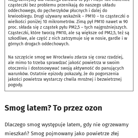
cząsteczki bez problemu przenikają do naszego układu
oddechowego, do pęcherzyków płucnych i dalej do
krwioobiegu. Drugi używany wskaźnik – PM10 – to cząsteczki o
wielkości poniżej 10 mikrometrów. Zimą pył PM10 nawet w 90
proc. składa się z cząstek pyłu PM2,5 – tych najgroźniejszych.
Cząsteczki, które tworzą PM10, ale są większe od PM2,5, też są
szkodliwe, ale część z nich zatrzymuje się w nosie, gardle i w
górnych drogach oddechowych.
Na szczęście smog we Wrocławiu zdarza się coraz rzadziej,
ale mimo to trzeba sprawdzać jakość powietrza w swoim
otoczeniu i dostosowywać swoją aktywność do panujących
warunków. Ostatnie epizody pokazały, że do pogorszenia
jakości powietrza wystarczy chwila mroźnej i bezwietrznej
pogody.
Smog latem? To przez ozon
Dlaczego smog występuje latem, gdy nie ogrzewamy
mieszkań? Smog pojmowany jako powietrze złej