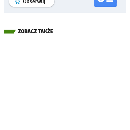
profil
google news
serwisu wroclaw
Obserwuj
ZOBACZ TAKŻE