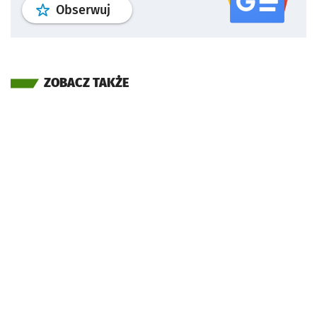
profil
google news
serwisu wroclaw
Obserwuj
ZOBACZ TAKŻE