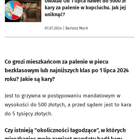
UWAGA! Od 1 lipca nawet do 5000 zł
kary za palenie w kopciuchu. Jak jej
uniknąć?
01.07.2024
| Bartosz Moch
Co grozi mieszkańcom za palenie w piecu
bezklasowym lub najniższych klas po 1 lipca 2024
roku? Jakie są kary?
Jest to grzywna w postępowaniu mandatowym w
wysokości do 500 złotych, a przed sądem jest to kara
do 5 tysięcy złotych.
Czy istnieją "okoliczności łagodzące", w których
mieszkaniec może zamiast mandatu bądź kary