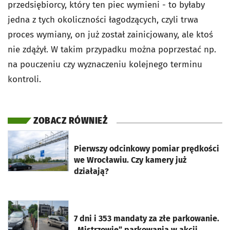
przedsiębiorcy, który ten piec wymieni - to byłaby
jedna z tych okoliczności łagodzących, czyli trwa
proces wymiany, on już został zainicjowany, ale ktoś
nie zdążył. W takim przypadku można poprzestać np.
na pouczeniu czy wyznaczeniu kolejnego terminu
kontroli.
ZOBACZ RÓWNIEŻ
otworzy się w nowej karcie
Pierwszy odcinkowy pomiar prędkości
we Wrocławiu. Czy kamery już
działają?
otworzy się w nowej karcie
7 dni i 353 mandaty za złe parkowanie.
„Mistrzowie” parkowania w akcji