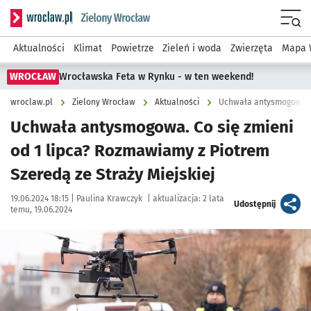
Serwis informacyjny wroclaw.pl podserwis: Środowisko we 
Menu
Aktualności
Klimat
Powietrze
Zieleń i woda
Zwierzęta
Mapa 
WROCŁAW
Wrocławska Feta w Rynku - w ten weekend!
wroclaw.pl
Zielony Wrocław
Aktualności
Uchwała antysmogowa. Co
Uchwała antysmogowa. Co się zmieni
od 1 lipca? Rozmawiamy z Piotrem
Szeredą ze Straży Miejskiej
Data publikacji:
Autor:
19.06.2024 18:15 |
Paulina Krawczyk
|
aktualizacja:
2 lata
artykuł
Udostępnij
temu, 19.06.2024
Kliknij, aby powiększyć