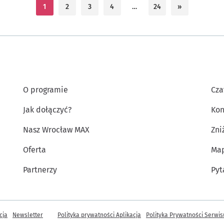
1
2
3
4
…
24
»
O programie
Cza
Jak dołączyć?
Kon
Nasz Wrocław MAX
Zni
Oferta
Map
Partnerzy
Pyt
 informacje
cja
Newsletter
Polityka prywatności Aplikacja
Polityka Prywatności Serwis