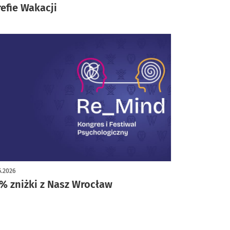
refie Wakacji
5.2026
% zniżki z Nasz Wrocław