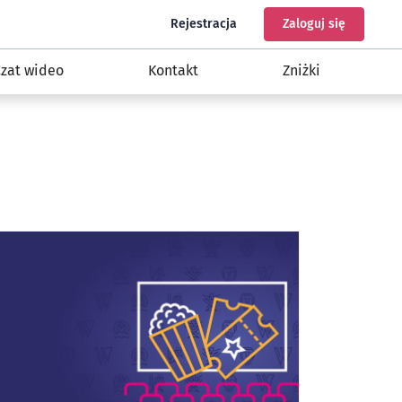
do programu Nasz Wrocław
do konta
Rejestracja
Zaloguj się
zat wideo
Kontakt
Zniżki