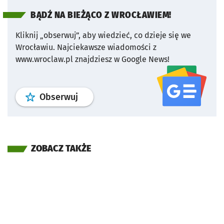
BĄDŹ NA BIEŻĄCO Z WROCŁAWIEM!
Kliknij „obserwuj”, aby wiedzieć, co dzieje się we
Wrocławiu.
Najciekawsze wiadomości z
www.wroclaw.pl znajdziesz w Google News!
profil
google news
serwisu wroclaw
Obserwuj
ZOBACZ TAKŻE