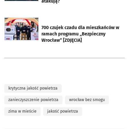
atakują?
otworzy się w nowej karcie
700 czujek czadu dla mieszkańców w
ramach programu „Bezpieczny
Wrocław” [ZDJĘCIA]
krytyczna jakość powietrza
zanieczyszczenie powietrza
wrocław bez smogu
zima w mieście
jakość powietrza