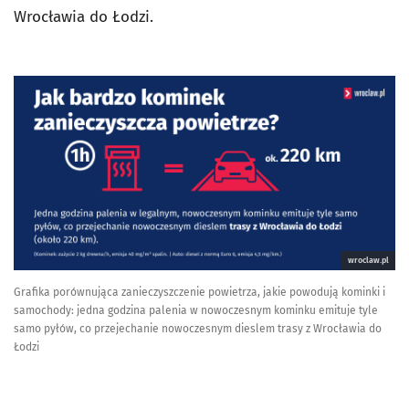
Wrocławia do Łodzi.
wroclaw.pl
Grafika porównująca zanieczyszczenie powietrza, jakie powodują kominki i
samochody: jedna godzina palenia w nowoczesnym kominku emituje tyle
samo pyłów, co przejechanie nowoczesnym dieslem trasy z Wrocławia do
Łodzi