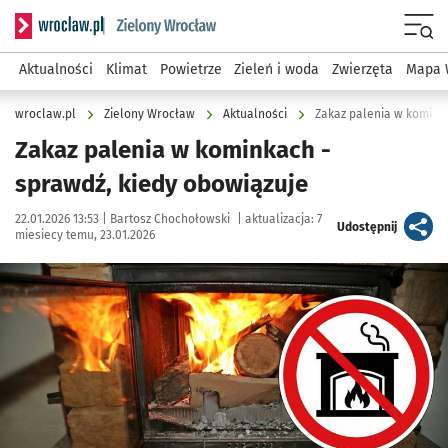
Serwis informacyjny wroclaw.pl podserwis: Środowisko we 
Menu
Aktualności
Klimat
Powietrze
Zieleń i woda
Zwierzęta
Mapa 
wroclaw.pl
Zielony Wrocław
Aktualności
Zakaz palenia w komink
Zakaz palenia w kominkach -
sprawdź, kiedy obowiązuje
Data publikacji:
Autor:
22.01.2026 13:53 |
Bartosz Chochołowski
|
aktualizacja:
7
artykuł
Udostępnij
miesiecy temu, 23.01.2026
Kliknij, aby powiększyć