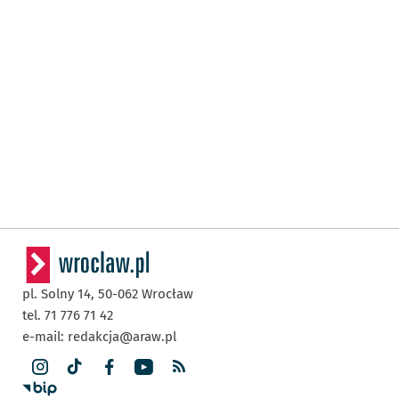
pl. Solny 14,
50-062
Wrocław
tel. 71 776 71 42
e-mail:
redakcja@araw.pl