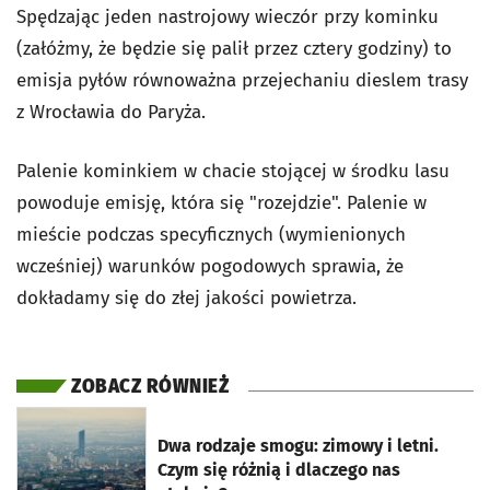
Spędzając jeden nastrojowy wieczór przy kominku
(załóżmy, że będzie się palił przez cztery godziny) to
emisja pyłów równoważna przejechaniu dieslem trasy
z Wrocławia do Paryża.
Palenie kominkiem w chacie stojącej w środku lasu
powoduje emisję, która się "rozejdzie". Palenie w
mieście podczas specyficznych (wymienionych
wcześniej) warunków pogodowych sprawia, że
dokładamy się do złej jakości powietrza.
ZOBACZ RÓWNIEŻ
otworzy się w nowej karcie
Dwa rodzaje smogu: zimowy i letni.
Czym się różnią i dlaczego nas