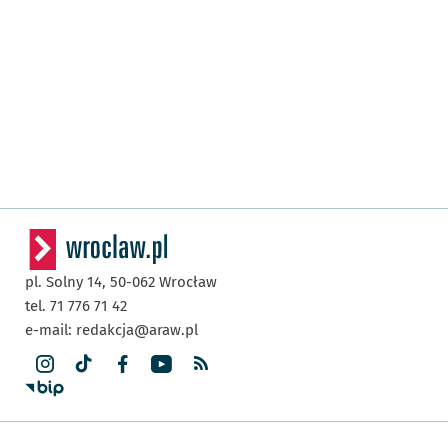
pl. Solny 14,
50-062
Wrocław
tel. 71 776 71 42
e-mail:
redakcja@araw.pl