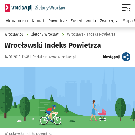
Serwis informacyjny wroclaw.pl podserwis: Środowisko we 
Menu
Aktualności
Klimat
Powietrze
Zieleń i woda
Zwierzęta
Mapa 
wroclaw.pl
Zielony Wrocław
Wrocławski Indeks Powietrza
Wrocławski Indeks Powietrza
Data publikacji:
Autor:
artykuł
14.01.2019 11:48 |
Redakcja www.wroclaw.pl
Udostępnij
Kliknij, aby powiększyć
Wrocławski indeks powietrza