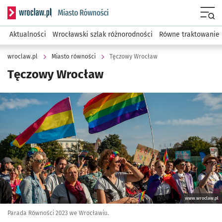
Serwis informacyjny wroclaw.pl podserwis: Miasto równości
Menu
Aktualności
Wrocławski szlak różnorodności
Równe traktowanie
wroclaw.pl
Miasto równości
Tęczowy Wrocław
Tęczowy Wrocław
Kliknij, aby powiększyć
www.wroclaw.pl
Parada Równości 2023 we Wrocławiu.