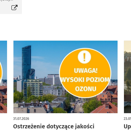
dop
się w nowej karcie
otę
subst
 05 zł.
ienione
systemy
cach
anych
kania i
lnego.
31.07.2026
23.0
Ostrzeżenie dotyczące jakości
Up