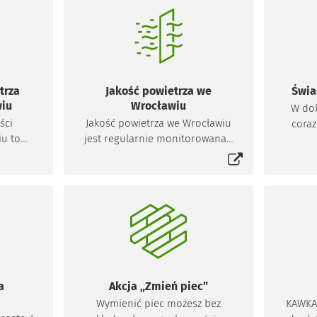
trza
Jakość powietrza we
Świa
wiu
Wrocławiu
W dob
ści
Jakość powietrza we Wrocławiu
coraz
iu to
jest regularnie monitorowana i
właś
Otworzy się w nowej karcie
 które
przekazywana do wiadomości
Polsc
szybkie
mieszkańców. Analizowana jest
niespo
etrza w
także zawartość substancji
r. we
ntowane
szkodliwych, a w przypadku
prze
ujników
związków stale obecnych w
ob
a
powietrzu – ich poziom, których
świa
t,
przekroczenie może być
Kogo bę
sieć
szkodliwe. Sprawdź, jaka jest
bę
cławiu.
obecnie jakość powietrza we
świa
a
Akcja „Zmień piec”
owietrza
Wrocławiu!
Jakie 
Wymienić piec możesz bez
KAWKA 
ska!
świa