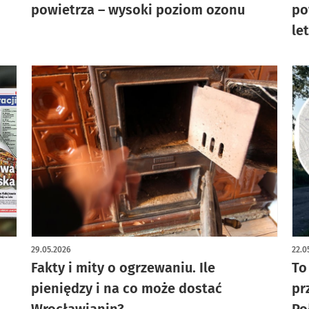
powietrza – wysoki poziom ozonu
po
le
29.05.2026
22.0
Fakty i mity o ogrzewaniu. Ile
To
pieniędzy i na co może dostać
pr
Wrocławianin?
Po