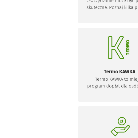
Oszczędzanie może być pr
skuteczne. Poznaj kilka 
rozwiązań, które pomo
zadbać o zdrowie, o śro
i, przede wszystkim, o
portfel.
Termo KAWKA
Termo KAWKA to miej
program dopłat dla osób
Otworzy 
wymieniły piec w ra
programu KAWKA i chci
dodatkowo wymienić dr
okna. Dofinansowanie 
nawet 5000 zł.