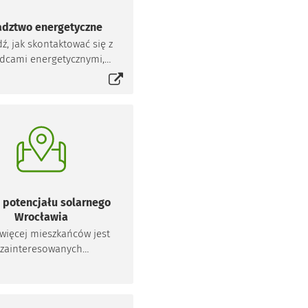
Doradztwo energetyczne
ź, jak skontaktować się z
dcami energetycznymi,
Otworzy się w nowej karcie
y odpowiedzą na pytania
yczące wymiany pieca.
sz także skorzystać ze
specjalnego punktu
konsultacyjnego.
potencjału solarnego
Wrocławia
 więcej mieszkańców jest
zainteresowanych
orzystaniem energii ze
eł odnawialnych, a jak
wiadomo jednym z