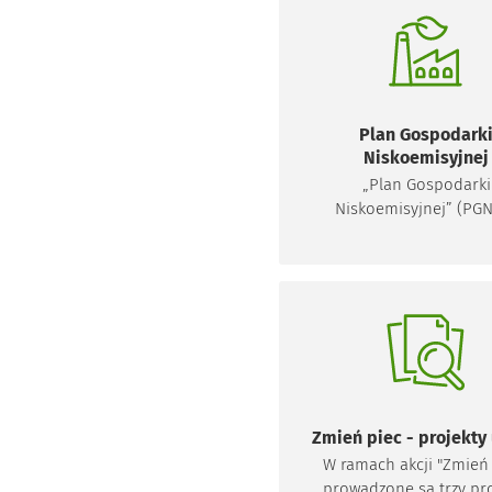
ramach cyklu „Poznaj O
kolejnych artykułach d
energetyczni przybl
najważniejsze zagadnieni
dziedziny.
Plan Gospodark
Niskoemisyjnej
„Plan Gospodarki
Niskoemisyjnej” (PGN
strategiczny dokument,
został opracowany 
Wrocławskiego Obsz
Funkcjonalnego – Wrocł
czternastu gmin.
Zmień piec - projekty
W ramach akcji "Zmień 
prowadzone są trzy pro