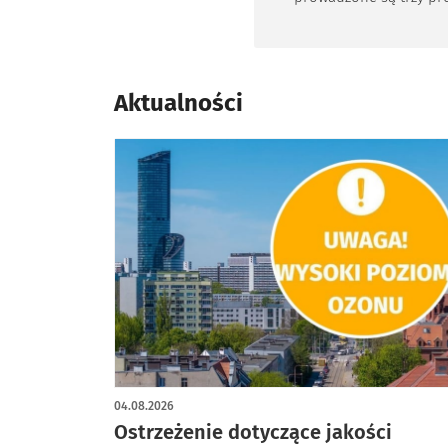
Otworzy 
unijne na łączną kw
dofinasowania 27 562 182,
W latach 2019-2022 wym
z tych środków zostaną 
Aktualności
ogrzewania w kamieni
gminnych administrow
przez Wrocławskie Miesz
Zarząd Zasobu Komuna
04.08.2026
Ostrzeżenie dotyczące jakości