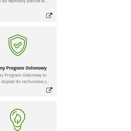
t do wymiany pieców we
Sprawdźcie!
Otworzy się w nowej karcie
cławiu na ekologiczne
źródło ciepła.
lny Program Osłonowy
ny Program Osłonowy to
 dopłat do rachunków za
Otworzy się w nowej karcie
ewanie dla osób, które
eniły piec węglowy na
ogiczne źródło ciepła:
ryczne, gazowe, miejskie
lub olejowe.