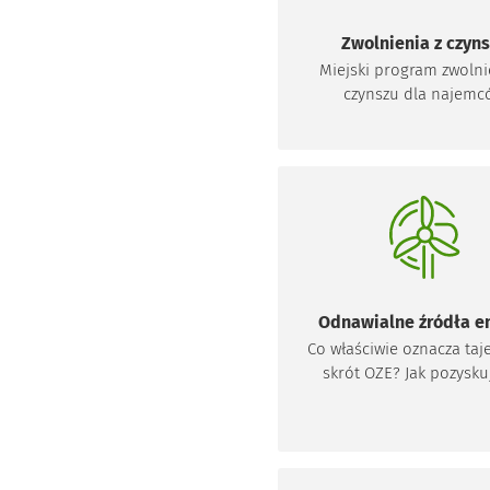
Zwolnienia z czyn
Miejski program zwolni
czynszu dla najemc
Otworzy 
komunalnych, którzy
własnym zakresie lu
programu KAWKA Pl
zlikwidowali piec węgl
zamontowali proekolog
system ogrzewania, n
elektryczne, gazowe, ol
Odnawialne źródła en
Co właściwie oznacza taj
skrót OZE? Jak pozysku
„czystą energię"? I czy t
ogóle opłaca? Odpowiedz
oraz wiele innych nurtu
pytań będzie można po