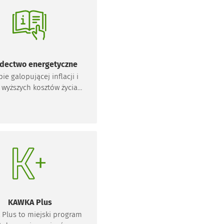
dectwo energetyczne
ie galopującej inflacji i
 wyższych kosztów życia
cicieli nieruchomości w
e czeka kolejna niemiła
dzianka. 28 kwietnia 2023
szła w życie nowelizacja
pisów ustawy dot. m.in.
owiązku sporządzenia
dectwa energetycznego.
dzie teraz dotyczył i jaki
dzie koszt uzyskania
dectwa energetycznego?
KAWKA Plus
kary będą groziły za brak
Plus to miejski program
dectwa energetycznego?