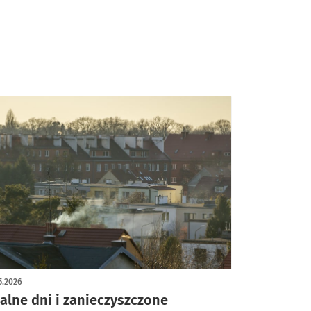
uszczalne i docelowe
ancji w powietrzu wraz z
planem działań
krótkoterminowych.
5.2026
alne dni i zanieczyszczone