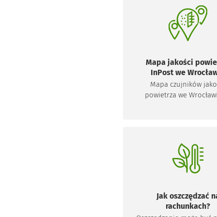
Mapa jakości powie
InPost we Wrocła
Mapa czujników jako
powietrza we Wrocław
innowacyjne narzędzie,
umożliwia mieszkańcom 
sprawdzenie stanu powi
ich okolicy. Dane preze
na mapie pochodzą z cz
zamontowanych n
Paczkomatach InPos
tworzących rozległą 
monitoringu w całym Wro
Jak oszczędzać n
Sprawdź, jaki jest stan p
rachunkach?
w stolicy Dolnego Ślą