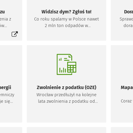
jednorodzinnych. To pretekst do
tego, by edukować, inwestować
szu
Widzisz dym? Zgłoś to!
w termomodernizacje oraz
enia z
Co roku spalamy w Polsce nawet
Sprawd
oszczędzać na ogrzewaniu.
ów
2 mln ton odpadów w
dora
się w nowej karcie
 we
domowych piecach – alarmuje
którz
b z
Ministerstwo Środowiska. Z
dot
us
każdym kilogramem spalonych
Może
owy i
śmieci emitujemy toksyczne
iczny
substancje, które szkodzą nam i
p.:
osobom w naszym otoczeniu. W
ejowe.
dodatku wcale na tym nie
oszczędzamy, a nawet możemy
narazić się na wysoką karę.
ergii
Zwolnienie z podatku (OZE)
Mapa 
emniczy
Wrocław przedłużył na kolejne
Coraz
je się
lata zwolnienia z podatku od
o się w
nieruchomości dla właścicieli
wyk
i na te
budynków podłączonych do
źród
jących
instalacji fotowoltaicznej,
znać w
kolektora słonecznego, pompy