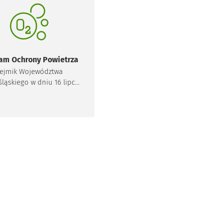
żniejszych jest energia
czna. W związku z tym na
arności zyskują systemy
. Chcąc zachęcić
szkańców do instalacji
orów słonecznych i paneli
am Ochrony Powietrza
oltaicznych, a także aby
ejmik Województwa
wić im podjęcie decyzji
ląskiego w dniu 16 lipca
śnie zasadności takich
0 r. uchwalił program
ałań, stworzyliśmy we
ny powietrza (POP) dla
ławiu mapę potencjału
tref w województwie
solarnego.
ośląskim - Uchwała nr
XXI/505/20 Sejmiku
ództwa Dolnośląskiego z
6 lipca 2020 r. w sprawie
jęcia programu ochrony
owietrza dla stref w
ództwie dolnośląskim, w
rych w 2018 r. zostały
zekroczone poziomy