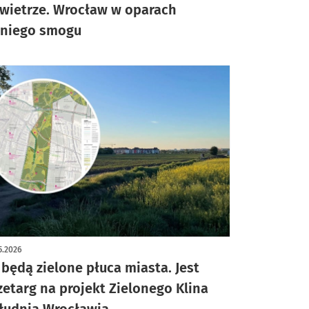
wietrze. Wrocław w oparach
tniego smogu
5.2026
 będą zielone płuca miasta. Jest
zetarg na projekt Zielonego Klina
łudnia Wrocławia