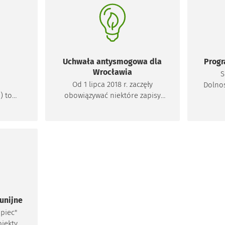
najwa
ZE". W
ciepła czy rekuperatora. Zmienią
słone
oradcy
się również zasady przyznawania
popul
iżą
zwolnienia. Miasto zachęca w
solarne
a z tej
ten sposób do instalacji
mie
niskoemisyjnych źródeł energii.
kolekt
i
Uchwała antysmogowa dla
Progr
fotow
Wrocławia
S
ułat
Od 1 lipca 2018 r. zaczęły
Dolnoś
odno
) to
obowiązywać niektóre zapisy
202
dzi
 który
uchwały antysmogowej. Jej
ochro
Wroc
dla
celem jest poprawa jakości
s
aru
powietrza we Wrocławiu.
doln
awia i
Zapoznaj się z naszym
poradnikiem i zobacz, czy jej
Wojew
postanowienia ciebie dotyczą.
dnia 1
przy
p
wojew
 unijne
któ
piec"
pr
jekty