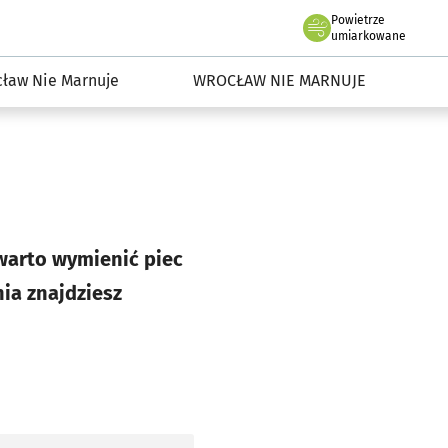
Powietrze
we Wrocławiu
dowisko we Wrocławiu
umiarkowane
ław Nie Marnuje
WROCŁAW NIE MARNUJE
 warto wymienić piec
ia znajdziesz