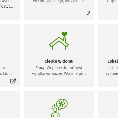
oste. I
wkładu własnego, korzystając
dopła
prostych
Otworzy się w nowej karcie
jedynie z dofinansowania od
Wro
gą Ci
miasta. Dodatkowo unikniesz w
dowisko
ten sposób kary grzywny nawet
 Twój
do 5000 zł w przyszłości – od 1
lipca 2024 r. korzystanie z
„kopciuchów” będzie karane
zgodnie z przepisami uchwały
antysmogowej.
Ciepło w domu
Loka
ski
Zimą „Ciepło w domu” jest
Lokal
, które
wyjątkowo ważne. Właśnie pod
system
się w nowej karcie
mach
taką nazwą można składać
ogrz
ałyby
wnioski do nowego miejskiego
wymi
ewniane
programu, w którym mieszkańcy
ekol
wynosi
planujący termomodernizację
elekt
mogą przeprowadzić bezpłatne
badanie kamerą termowizyjną
swoich domów