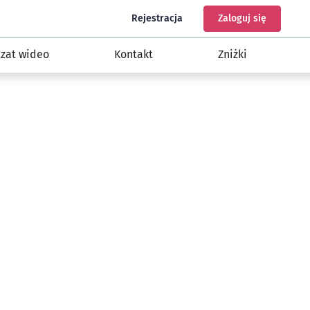
do programu Nasz Wrocław
do konta
Rejestracja
Zaloguj się
zat wideo
Kontakt
Zniżki