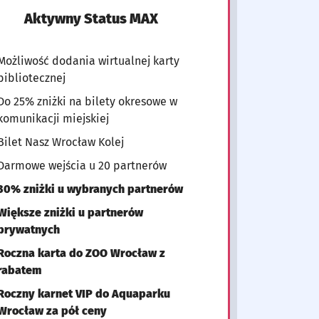
Aktywny Status MAX
Możliwość dodania wirtualnej karty
bibliotecznej
Do 25% zniżki na bilety okresowe w
komunikacji miejskiej
Bilet Nasz Wrocław Kolej
Darmowe wejścia u 20 partnerów
30% zniżki u wybranych partnerów
Większe zniżki u partnerów
prywatnych
Roczna karta do ZOO Wrocław z
rabatem
Roczny karnet VIP do Aquaparku
Wrocław za pół ceny