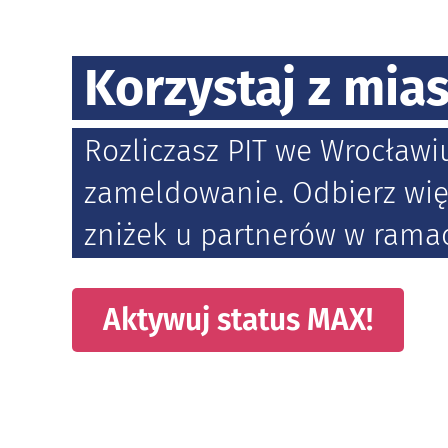
Korzystaj z mia
Rozliczasz PIT we Wrocławi
zameldowanie. Odbierz wię
zniżek u partnerów w rama
do p
Aktywuj status MAX!