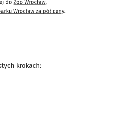
nej do
Zoo Wrocław
,
arku Wrocław za pół ceny
.
tych krokach: