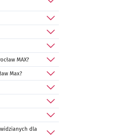
rocław MAX?
cław Max?
ewidzianych dla