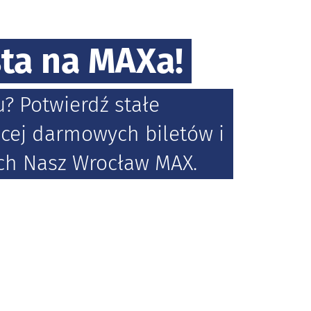
sta na MAXa!
u? Potwierdź stałe
cej darmowych biletów i
ch Nasz Wrocław MAX.
rogramu Nasz Wrocław