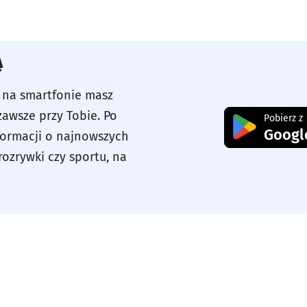
Ą
w na smartfonie masz
zawsze przy Tobie. Po
Otwiera s
Pobierz z
Googl
nformacji o najnowszych
rozrywki czy sportu, na