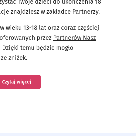
zystać Twoje dzieci do ukończenia 18
cje znajdziesz w zakładce Partnerzy.
 w wieku 13-18 lat oraz coraz częściej
i oferowanych przez
Partnerów Nasz
 Dzięki temu będzie mogło
 ze zniżek.
Nasz Wrocław dla dzieci - otworzy się w nowej 
Czytaj więcej