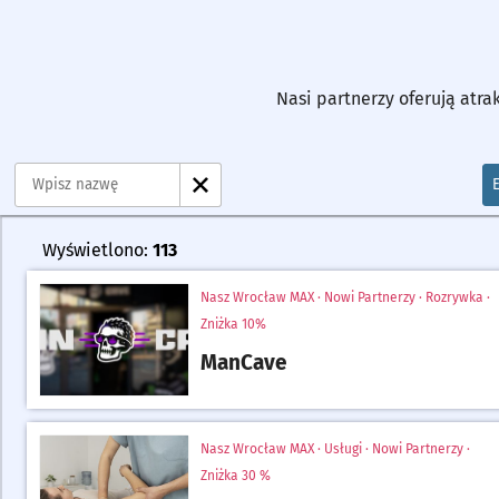
Nasi partnerzy oferują atrak
WY
Filtry
Ilość znalezionych miejsc
Wyświetlono:
113
Pokaż listę
Kategorie:
Nasz Wrocław MAX · Nowi Partnerzy · Rozrywka
·
Zniżka
10%
ManCave
Przejdź do strony opisu partnera
Kategorie:
Nasz Wrocław MAX · Usługi · Nowi Partnerzy
·
Zniżka
30 %