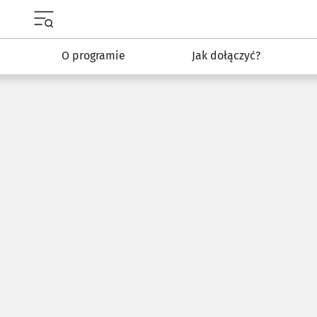
Menu główne portalu wroclaw.pl
O programie
Jak dołączyć?