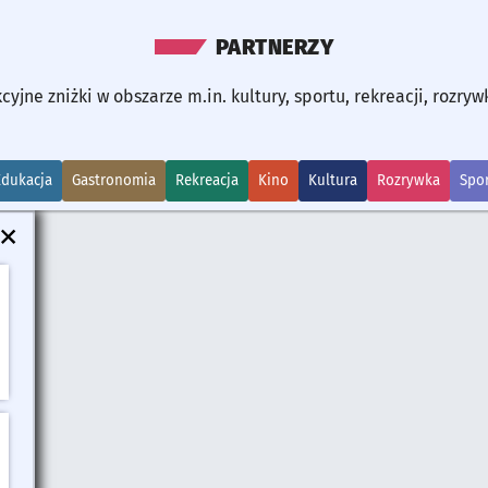
PARTNERZY
cyjne zniżki w obszarze m.in. kultury, sportu, rekreacji, rozryw
BIERZ KATEGORIE:
Edukacja
Gastronomia
Rekreacja
Kino
Kultura
Rozrywka
Spor
Zamknij okno