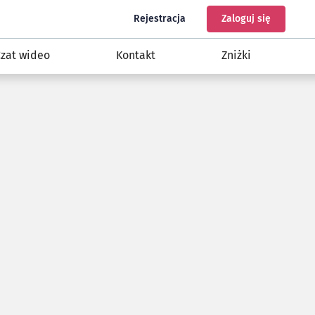
do programu Nasz Wrocław
do konta
Rejestracja
Zaloguj się
zat wideo
Kontakt
Zniżki