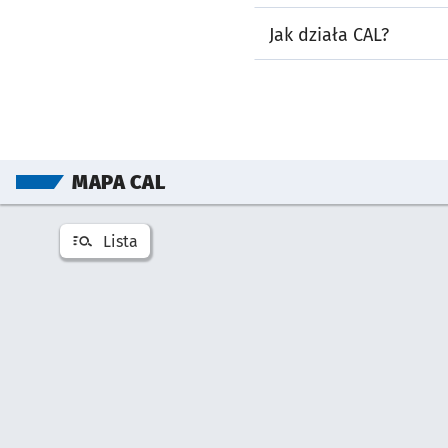
Jak działa CAL?
Pomiń mapę
MAPA CAL
Lista
Otwórz listę miejsć