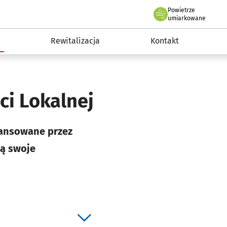
Powietrze
we Wrocławiu
awia
umiarkowane
e
Rewitalizacja
Kontakt
ci Lokalnej
nansowane przez
ją swoje