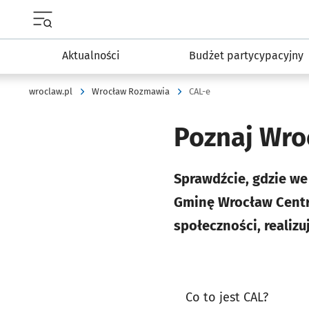
Menu główne portalu wroclaw.pl
Aktualności
Budżet partycypacyjny
wroclaw.pl
Wrocław Rozmawia
CAL-e
Poznaj Wro
Sprawdźcie, gdzie we
Gminę Wrocław Centra
społeczności, realizu
Co to jest CAL?