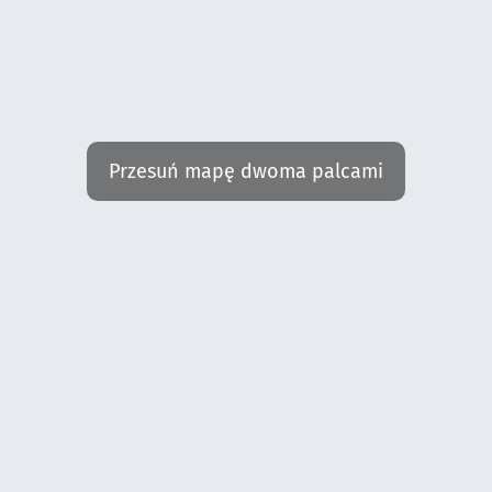
Przesuń mapę dwoma palcami