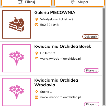
kategorie
Przełącz
Filtruj
Mapa
na
widok:
Galeria PIECOWNIA
Władysława Łokietka 9
502 324 048
Kategoria:
Cukiernik
Kwiaciarnia Orchidea Borek
Hallera 52
www.kwiaciarniaorchidea.pl
Kategoria:
Florysta
Kwiaciarnia Orchidea
Wroclavia
Sucha 1
www.kwiaciarniaorchidea.pl
Kategoria:
Florysta