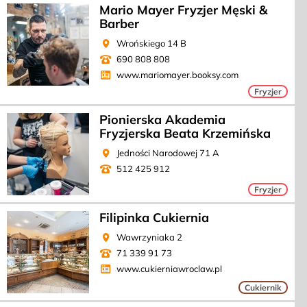
Mario Mayer Fryzjer Męski &
Barber
Wrońskiego 14 B
690 808 808
www.mariomayer.booksy.com
Kategoria:
Fryzjer
Pionierska Akademia
Fryzjerska Beata Krzemińska
Jedności Narodowej 71 A
512 425 912
Kategoria:
Fryzjer
Filipinka Cukiernia
Wawrzyniaka 2
71 339 91 73
www.cukierniawroclaw.pl
Kategoria:
Cukiernik