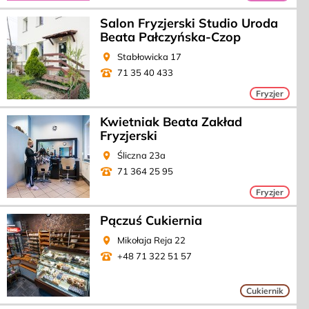
Salon Fryzjerski Studio Uroda
Beata Pałczyńska-Czop
Stabłowicka 17
71 35 40 433
Kategoria:
Fryzjer
Kwietniak Beata Zakład
Fryzjerski
Śliczna 23a
71 364 25 95
Kategoria:
Fryzjer
Pączuś Cukiernia
Mikołaja Reja 22
+48 71 322 51 57
Kategoria:
Cukiernik