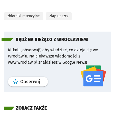
zbiorniki retencyjne
Złap Deszcz
BĄDŹ NA BIEŻĄCO Z WROCŁAWIEM!
Kliknij „obserwuj”, aby wiedzieć, co dzieje się we
Wrocławiu.
Najciekawsze wiadomości z
www.wroclaw.pl znajdziesz w Google News!
profil
google news
serwisu wroclaw
Obserwuj
ZOBACZ TAKŻE