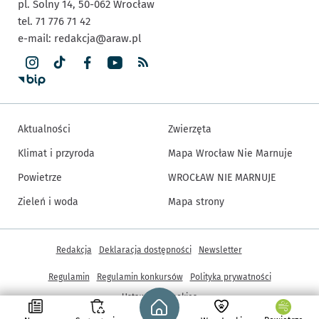
pl. Solny 14,
50-062
Wrocław
tel. 71 776 71 42
e-mail:
redakcja@araw.pl
Aktualności
Zwierzęta
Klimat i przyroda
Mapa Wrocław Nie Marnuje
Powietrze
WROCŁAW NIE MARNUJE
Zieleń i woda
Mapa strony
Inne informacje
Redakcja
Deklaracja dostępności
Newsletter
Regulamin
Regulamin konkursów
Polityka prywatności
Strona główna - wroclaw.pl
Ustawienia cookies