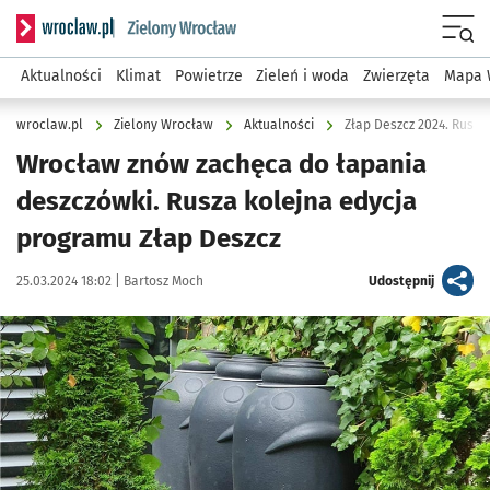
Serwis informacyjny wroclaw.pl podserwis: Środowisko we 
Menu
Aktualności
Klimat
Powietrze
Zieleń i woda
Zwierzęta
Mapa 
wroclaw.pl
Zielony Wrocław
Aktualności
Złap Deszcz 2024. Rusz
Wrocław znów zachęca do łapania
deszczówki. Rusza kolejna edycja
programu Złap Deszcz
Data publikacji:
Autor:
artykuł
25.03.2024 18:02 |
Bartosz Moch
Udostępnij
Kliknij, aby powiększyć