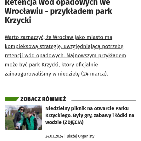
Retencja wód opadowych we
Wrocławiu - przykładem park
Krzycki
Warto zaznaczyć, że Wrocław jako miasto ma
kompleksową strategię, uwzględniającą potrzebę
retencji wód opadowych. Najnowszym przykładem
może być park Krzycki, który oficjalnie
zainaugurowaliśmy w niedzielę (24 marca).
ZOBACZ RÓWNIEŻ
otworzy się w nowej karcie
Niedzielny piknik na otwarcie Parku
Krzyckiego. Były gry, zabawy i łódki na
wodzie (ZDJĘCIA)
24.03.2024
| Błażej Organisty