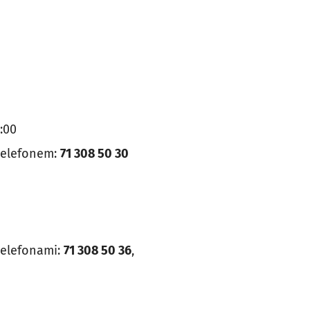
:00
 telefonem:
71 308 50 30
telefonami:
71 308 50 36
,