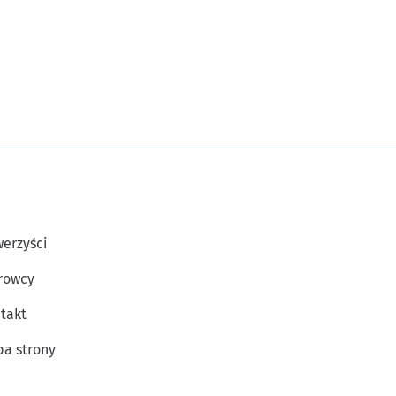
erzyści
rowcy
takt
a strony