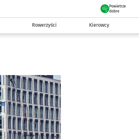
Powietrze
we Wrocławiu
munikacja
dobre
Rowerzyści
Kierowcy