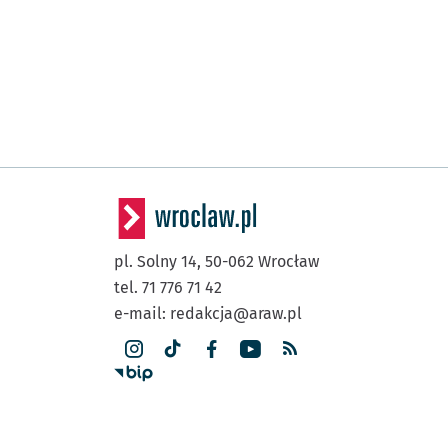
pl. Solny 14,
50-062
Wrocław
tel. 71 776 71 42
e-mail:
redakcja@araw.pl