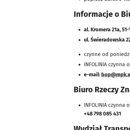
Informacje o Bi
al. Kromera 21a, 51
ul. Świeradowska 2
czynne o
d poniedzi
INFOLINIA czynna o
e-mail:
bop@mpk.w
Biuro Rzeczy Z
INFOLINIA czynna o
+48 798 085 431
Wydział Transp