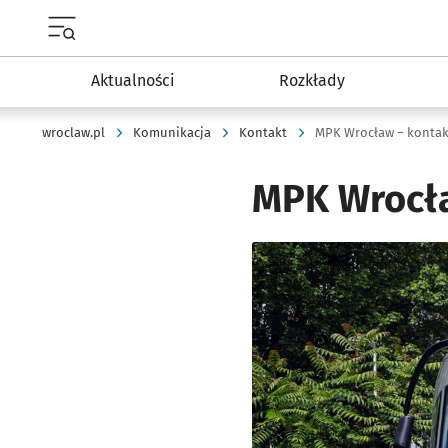
Menu główne portalu wroclaw.pl
Aktualności
Rozkłady
wroclaw.pl
Komunikacja
Kontakt
MPK Wrocław – kontak
MPK Wrocła
Kliknij, aby powiększyć