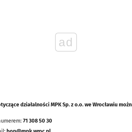
ad
tyczące działalności MPK Sp. z o.o. we Wrocławiu możn
 numerem:
71 308 50 30
il:
bop@mpk.wroc.pl