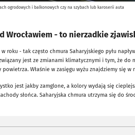
ach ogrodowych i balkonowych czy na szybach lub karoserii auta
d Wrocławiem - to nierzadkie zjawis
zy w roku - tak często chmura Saharyjskiego pyłu napł
związany jest ze zmianami klimatycznymi i tym, że do 
 powietrza. Właśnie w zasięgu wyżu znajdziemy się w n
tko jest jakby zamglone, a kolory wydają się cieplejsz
 zachody słońca. Saharyjska chmura utrzyma się do śro