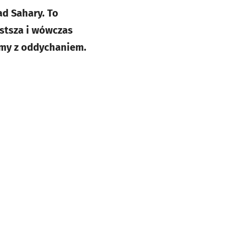
ad Sahary. To
ęstsza i wówczas
my z oddychaniem.