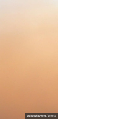
webpushbuttons/pexels