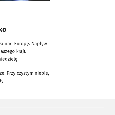
ko
ywa nad Europę. Napływ
naszego kraju
iedzielę.
e. Przy czystym niebie,
dy.