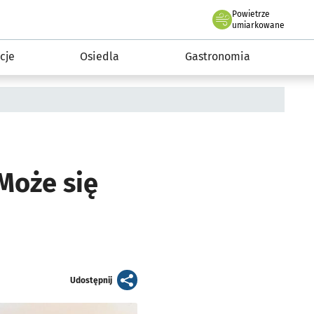
Powietrze
we Wrocławiu
 mieszkańca
umiarkowane
cje
Osiedla
Gastronomia
Może się
artykuł
Udostępnij