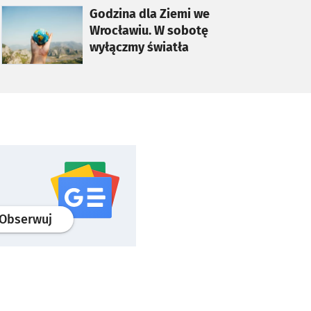
otworzy się w nowej karcie
Godzina dla Ziemi we
Wrocławiu. W sobotę
wyłączmy światła
profil
google news
serwisu wroclaw.pl
Obserwuj