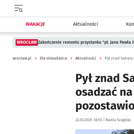
Menu główne portalu wroclaw.pl
WAKACJE
Aktualności
Kom
WROCŁAW
Zakończenie remontu przystanku "pl. Jana Pawła 
wroclaw.pl
Dla mieszkańca
Aktualności
Pył znad Sahary
Pył znad Sa
osadzać na
pozostawio
Data publikacji:
Autor:
22.03.2025 18:55 |
Nadia Szagdaj
Kliknij, aby powiększyć