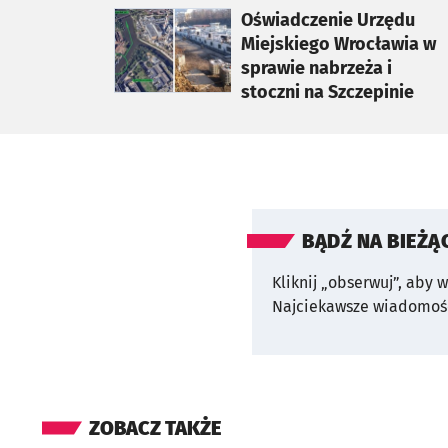
otworzy się w nowej karcie
Oświadczenie Urzędu
Miejskiego Wrocławia w
sprawie nabrzeża i
stoczni na Szczepinie
BĄDŹ NA BIEŻĄ
Kliknij „obserwuj”, aby 
Najciekawsze wiadomośc
ZOBACZ TAKŻE