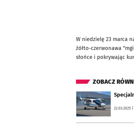
W niedzielę 23 marca n
żółto-czerwonawa "mgie
słońce i pokrywając ku
ZOBACZ RÓWN
otworzy się w nowej karcie
Specjal
22.03.2025
|