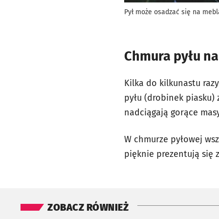
Pył może osadzać się na mebl
Chmura pyłu na
Kilka do kilkunastu ra
pyłu (drobinek piasku) 
nadciągają gorące masy
W chmurze pyłowej wszys
pięknie prezentują się
ZOBACZ RÓWNIEŻ