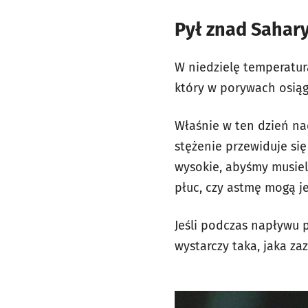
Pył znad Sahar
W niedzielę temperatur
który w porywach osiąg
Właśnie w ten dzień na
stężenie przewiduje si
wysokie, abyśmy musieli
płuc, czy astmę mogą j
Jeśli podczas napływu 
wystarczy taka, jaka z