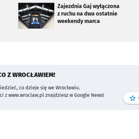
otworzy się w nowej karcie
Zajezdnia Gaj wyłączona
z ruchu na dwa ostatnie
weekendy marca
CO Z WROCŁAWIEM!
wiedzieć, co dzieje się we Wrocławiu.
i z www.wroclaw.pl znajdziesz w Google News!