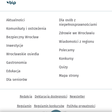
Aktualności
Dla osób z
niepełnosprawnościami
Komunikaty i ostrzeżenia
Zdrowie we Wrocławiu
Bezpieczny Wrocław
Wiadomości z regionu
Inwestycje
Polecamy
Wrocławskie osiedla
Konkursy
Gastronomia
Quizy
Edukacja
Mapa strony
Dla seniorów
Inne informacje
Redakcja
Deklaracja dostępności
Newsletter
Regulamin
Regulamin konkursów
Polityka prywatności