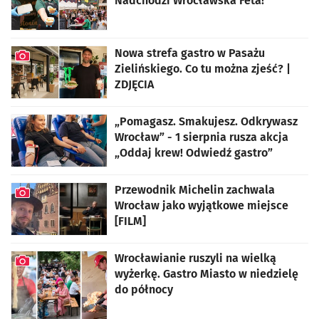
Nadchodzi Wrocławska Feta!
artykuł z galerią zdjęć
Nowa strefa gastro w Pasażu
Zielińskiego. Co tu można zjeść? |
ZDJĘCIA
artykuł z galerią zdjęć
„Pomagasz. Smakujesz. Odkrywasz
Wrocław” - 1 sierpnia rusza akcja
„Oddaj krew! Odwiedź gastro”
Przewodnik Michelin zachwala
Wrocław jako wyjątkowe miejsce
[FILM]
artykuł z galerią zdjęć
Wrocławianie ruszyli na wielką
wyżerkę. Gastro Miasto w niedzielę
do północy
artykuł z galerią zdjęć