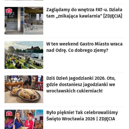
Zaglądamy do wnętrza FAT-u. Działa
tam „znikająca kawiarnia” [ZDJĘCIA]
artykuł z galerią zdjęć
W ten weekend Gastro Miasto wraca
nad Odrę. Co dobrego zjemy?
Dziś Dzień Jagodzianki 2026. Oto,
gdzie dostaniesz jagodzianki we
wrocławskich cukierniach!
Było pięknie! Tak celebrowaliśmy
Święto Wrocławia 2026 | ZDJĘCIA
artykuł z galerią zdjęć