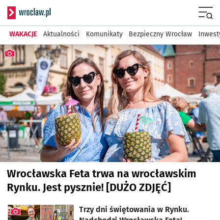
Serwis informacyjny wr
Menu
WAKACJE
Aktualności
Komunikaty
Bezpieczny Wrocław
Inwest
Najnowsze artykuły
Wrocławska Feta trwa na wrocławskim
Rynku. Jest pysznie! [DUŻO ZDJĘĆ]
artykuł z galerią zdjęć
Trzy dni świętowania w Rynku.