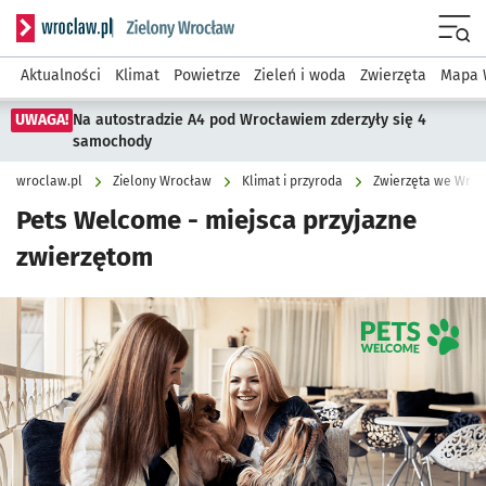
Serwis informacyjny wroclaw.pl podserwis: Środowisko we 
Menu
Aktualności
Klimat
Powietrze
Zieleń i woda
Zwierzęta
Mapa 
UWAGA!
Na autostradzie A4 pod Wrocławiem zderzyły się 4
samochody
wroclaw.pl
Zielony Wrocław
Klimat i przyroda
Zwierzęta we Wroc
Pets Welcome - miejsca przyjazne
zwierzętom
Kliknij, aby powiększyć