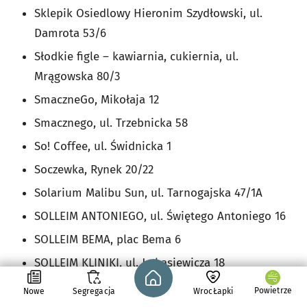
Sklepik Osiedlowy Hieronim Szydłowski, ul.
Damrota 53/6
Słodkie figle – kawiarnia, cukiernia, ul.
Mrągowska 80/3
SmaczneGo, Mikołaja 12
Smacznego, ul. Trzebnicka 58
So! Coffee, ul. Świdnicka 1
Soczewka, Rynek 20/22
Solarium Malibu Sun, ul. Tarnogajska 47/1A
SOLLEIM ANTONIEGO, ul. Świętego Antoniego 16
SOLLEIM BEMA, plac Bema 6
SOLLEIM KLINIKI, ul. Łukasiewicza 18
Strona główna - wroclaw.pl
SOLLEIM FERIO GAJ (otwarcie pod koniec marca
Powietrze
Nowe
Segregacja
WrocŁapki
2026), ul. Świeradowska 51/57