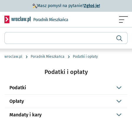
- otworzy się w n
Masz pomysł na pytanie?
Zgłoś je!
Serwis informacyjny wroclaw.pl podserwis: Poradnik miesz
Menu
Wyszukiwarka
wroclaw.pl
Poradnik Mieszkańca
Podatki i opłaty
Podatki i opłaty
Podatki
Opłaty
Mandaty i kary