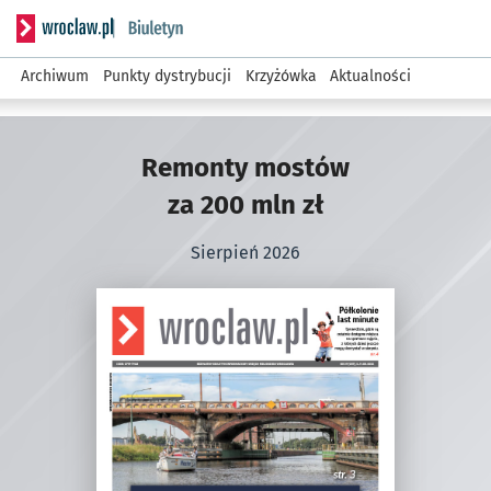
Serwis informacyjny wroclaw.pl podserwis: Biuletyn
Archiwum
Punkty dystrybucji
Krzyżówka
Aktualności
Bezpłatny biuletyn 
Biuletyn
Remonty mostów
Urzędu Miejskiego 
za 200 mln zł
Sierpień 2026