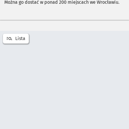
Można go dostać w ponad 200 miejscach we Wrocławiu.
Pomiń mapę
Lista
Otwórz listę miejsć