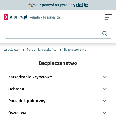
- otworzy się w n
Masz pomysł na pytanie?
Zgłoś je!
Serwis informacyjny wroclaw.pl podserwis: Poradnik miesz
Menu
Wyszukiwarka
wroclaw.pl
Poradnik Mieszkańca
Bezpieczeństwo
Bezpieczeństwo
Zarządzanie kryzysowe
Ochrona
Porządek publiczny
Oszustwa