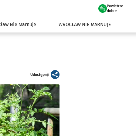
Powietrze
we Wrocławiu
dowisko we Wrocławiu
dobre
ław Nie Marnuje
WROCŁAW NIE MARNUJE
artykuł
Udostępnij