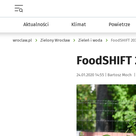
Menu główne portalu wroclaw.pl
Aktualności
Klimat
Powietrze
wroclaw.pl
Zielony Wrocław
Zieleń i woda
FoodSHIFT 20
FoodSHIFT
Data publikacji:
Autor:
24.01.2020 14:55 |
Bartosz Moch
|
Kliknij, aby powiększyć