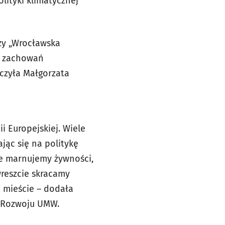
lityki klimatycznej
czy „Wrocławska
o zachowań
czyła Małgorzata
i Europejskiej. Wiele
jąc się na politykę
ie marnujemy żywności,
wreszcie skracamy
m mieście – dodała
 Rozwoju UMW.