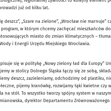
ologicznej, regionalnej żywności to kolejny element po
rowadzi już od kilku lat.
bię deszcz”, „Szare na zielone”, „Wrocław nie marnuje” 
 program, w którym chcemy zachęcać mieszkańców d
stosowujących miasto do zmian klimatycznych – tłuma
 Wody i Energii Urzędu Miejskiego Wrocławia.
pisuje się w politykę „Nowy zielony ład dla Europy” Uni
jemy w stolicy Dolnego Śląska łączy się ze sobą, składa
piemy deszcz, zazieleniamy, odchodzimy od plastiku, n
eczne, pijemy kranówkę, rozwijamy łąki kwietne czy 
la na stół. To wszystko tworzy spójny system w naszy
omianowska, dyrektor Departamentu Zrównoważonego