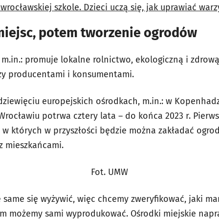
wrocławskiej szkole. Dzieci uczą się, jak uprawiać war
miejsc, potem tworzenie ogrodów
m.in.: promuje lokalne rolnictwo, ekologiczną i zdrow
zy producentami i konsumentami.
dziewięciu europejskich ośrodkach, m.in.: w Kopenhadz
 Wrocławiu potrwa cztery lata – do końca 2023 r. Pierw
, w których w przyszłości będzie można zakładać ogrod
 z mieszkańcami.
Fot. UMW
e same się wyżywić, więc chcemy zweryfikować, jaki mam
m możemy sami wyprodukować. Ośrodki miejskie nap