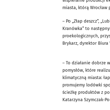
Wspieranie produkcji ek
miasta, którą Wrocław p
– Po „Złap deszcz”, „Lu
Kranówka” to następny
proekologicznych, przy
Brykarz, dyrektor Biura
– To działanie dobrze w
pomysłów, które realizu
klimatyczną miasta: ła
promujemy lodówki społ
ścieżkę produktów z po
Katarzyna Szymczak-P