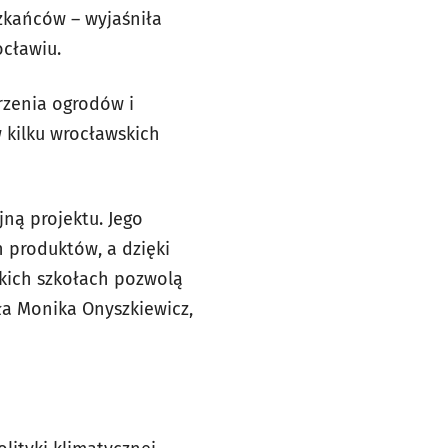
zkańców – wyjaśniła
ocławiu.
rzenia ogrodów i
kilku wrocławskich
ną projektu. Jego
 produktów, a dzięki
skich szkołach pozwolą
ła Monika Onyszkiewicz,