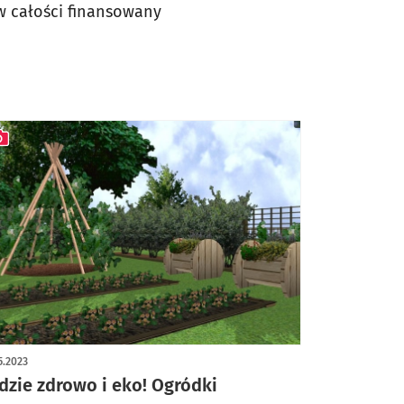
w całości finansowany
ykuł z galerią zdjęć
5.2023
dzie zdrowo i eko! Ogródki