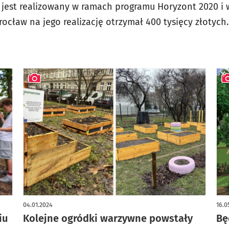
 jest realizowany w ramach programu Horyzont 2020 i 
ocław na jego realizację otrzymał 400 tysięcy złotych.
artykuł z galerią zdjęć
art
04.01.2024
16.0
iu
Kolejne ogródki warzywne powstały
Bę