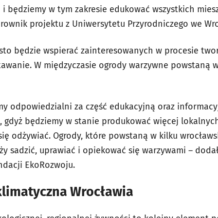
 i będziemy w tym zakresie edukować wszystkich mies
erownik projektu z Uniwersytetu Przyrodniczego we Wr
sto będzie wspierać zainteresowanych w procesie two
awanie. W międzyczasie ogrody warzywne powstaną w 
my odpowiedzialni za część edukacyjną oraz informacyj
 gdyż będziemy w stanie produkować więcej lokalnych
się odżywiać. Ogrody, które powstaną w kilku wrocław
eży sadzić, uprawiać i opiekować się warzywami – doda
undacji EkoRozwoju.
klimatyczna Wrocławia