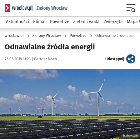
Serwis informacyjny wroclaw.pl podserwis: Środowisko we 
Menu
Aktualności
Klimat
Powietrze
Zieleń i woda
Zwierzęta
Mapa 
wroclaw.pl
Zielony Wrocław
Powietrze
Odnawialne źródła energi
Odnawialne źródła energii
Data publikacji:
Autor:
artykuł
25.06.2019 11:23 |
Bartosz Moch
Udostępnij
Kliknij, aby powiększyć
Pixabay.com