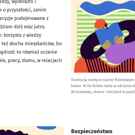
edzy, wyobraźni i
 o przyszłości, zanim
decyzje podejmowane z
dziom dziś oraz jutro.
: korzysta z wiedzy
 też słucha mieszkańców, bo
Mądrość to również uczenie
kole, pracy, domu, w relacjach
Ilustracja osoby w czarno-fioletowym 
ławce. W tle falista rzeka w odcieniac
Wrocławska, słońce i horyzont w paski 
Bezpieczeństwo