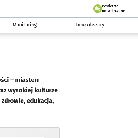
Powietrze
we Wrocławiu
ia Wrocław 2050
umiarkowane
Monitoring
Inne obszary
ości – miastem
az wysokiej kulturze
 zdrowie, edukacja,