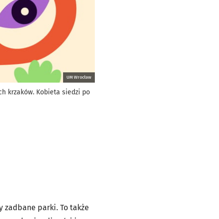
UM Wrocław
ych krzaków. Kobieta siedzi po
y zadbane parki. To także