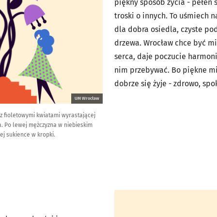
piękny sposób życia - pełen s
troski o innych. To uśmiech n
dla dobra osiedla, czyste po
drzewa. Wrocław chce być mia
serca, daje poczucie harmonii
nim przebywać. Bo piękne mi
dobrze się żyje - zdrowo, spo
UM Wrocław
 z fioletowymi kwiatami wyrastającej
cia. Po lewej mężczyzna w niebieskim
ej sukience w kropki.
Kliknij, aby powiększyć