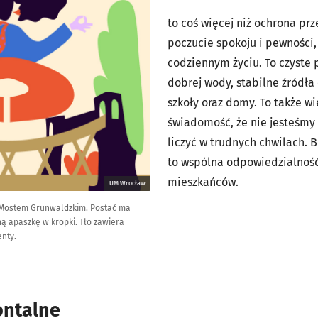
to coś więcej niż ochrona pr
poczucie spokoju i pewności,
codziennym życiu. To czyste 
dobrej wody, stabilne źródła 
szkoły oraz domy. To także wi
świadomość, że nie jesteśmy
liczyć w trudnych chwilach.
to wspólna odpowiedzialność 
mieszkańców.
UM Wrocław
d Mostem Grunwaldzkim. Postać ma
ą apaszkę w kropki. Tło zawiera
enty.
ontalne