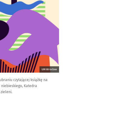
UM Wrocław
ubraniu czytającej książkę na
h niebieskiego, Katedra
zieleni.