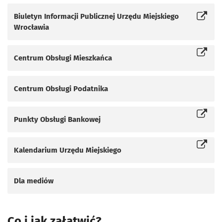
Biuletyn Informacji Publicznej Urzędu Miejskiego
Otworzy się w nowej karcie
Wrocławia
Centrum Obsługi Mieszkańca
Otworzy się w nowej karcie
Centrum Obsługi Podatnika
Punkty Obsługi Bankowej
Otworzy się w nowej karcie
Kalendarium Urzędu Miejskiego
Otworzy się w nowej karcie
Dla mediów
Co i jak załatwić?