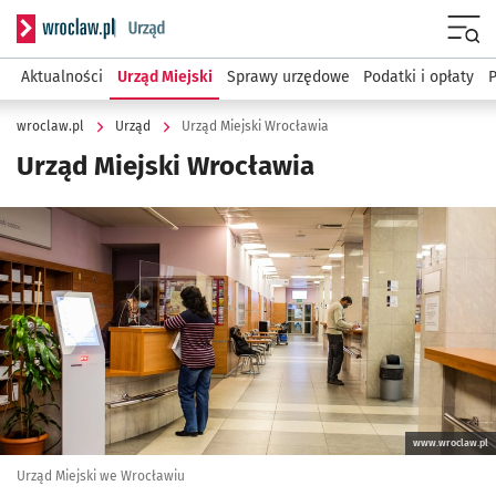
Serwis informacyjny wroclaw.pl podserwis: Urząd
Menu
Aktualności
Urząd Miejski
Sprawy urzędowe
Podatki i opłaty
wroclaw.pl
Urząd
Urząd Miejski Wrocławia
Urząd Miejski Wrocławia
Kliknij, aby powiększyć
www.wroclaw.pl
Urząd Miejski we Wrocławiu