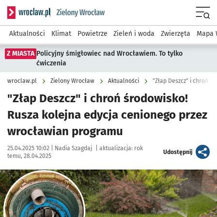
Serwis informacyjny wroclaw.pl podserwis: Środowisko we 
Menu
Aktualności
Klimat
Powietrze
Zieleń i woda
Zwierzęta
Mapa 
Z MIASTA
Policyjny śmigłowiec nad Wrocławiem. To tylko
ćwiczenia
wroclaw.pl
Zielony Wrocław
Aktualności
"Złap Deszcz" i chroń ś
"Złap Deszcz" i chroń środowisko!
Rusza kolejna edycja cenionego przez
wrocławian programu
Data publikacji:
Autor:
25.04.2025 10:02 |
Nadia Szagdaj
|
aktualizacja:
rok
artykuł
Udostępnij
temu, 28.04.2025
Kliknij, aby powiększyć