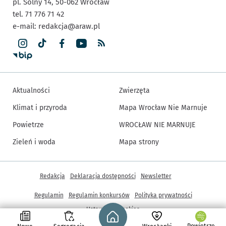
pl. Solny 14,
50-062
Wrocław
tel. 71 776 71 42
e-mail:
redakcja@araw.pl
Aktualności
Zwierzęta
Klimat i przyroda
Mapa Wrocław Nie Marnuje
Powietrze
WROCŁAW NIE MARNUJE
Zieleń i woda
Mapa strony
Inne informacje
Redakcja
Deklaracja dostępności
Newsletter
Regulamin
Regulamin konkursów
Polityka prywatności
Strona główna - wroclaw.pl
Ustawienia cookies