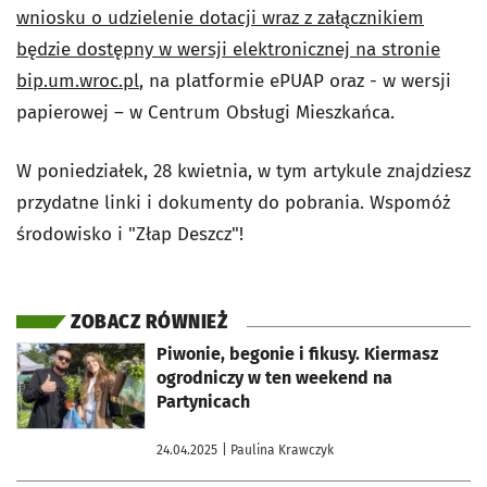
wniosku o udzielenie dotacji wraz z załącznikiem
będzie dostępny w wersji elektronicznej na stronie
bip.um.wroc.pl
,
na platformie ePUAP oraz - w wersji
papierowej – w Centrum Obsługi Mieszkańca.
W poniedziałek, 28 kwietnia, w tym artykule znajdziesz
przydatne linki i dokumenty do pobrania. Wspomóż
środowisko i "Złap Deszcz"!
ZOBACZ RÓWNIEŻ
otworzy się w nowej karcie
Piwonie, begonie i fikusy. Kiermasz
ogrodniczy w ten weekend na
Partynicach
24.04.2025
| Paulina Krawczyk