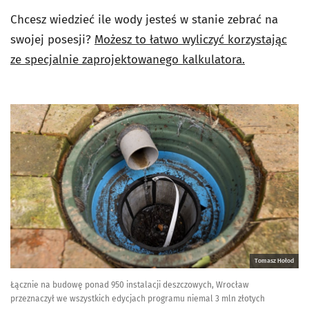
Chcesz wiedzieć ile wody jesteś w stanie zebrać na
swojej posesji?
Możesz to łatwo wyliczyć korzystając
ze specjalnie zaprojektowanego kalkulatora.
Tomasz Hołod
Łącznie na budowę ponad 950 instalacji deszczowych, Wrocław
przeznaczył we wszystkich edycjach programu niemal 3 mln złotych