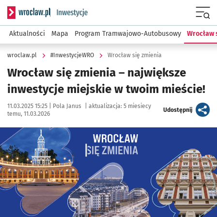
Serwis informacyjny wroclaw.pl podserwis: #InwestycjeWRO 
Menu
Aktualności
Mapa
Program Tramwajowo-Autobusowy
Wrocław 
wroclaw.pl
#InwestycjeWRO
Wrocław się zmienia
Wrocław się zmienia – największe
inwestycje miejskie w twoim mieście!
Data publikacji:
Autor:
11.03.2025 15:25 |
Pola Janus
|
aktualizacja:
5 miesiecy
artykuł
Udostępnij
temu, 11.03.2026
Kliknij, aby powiększyć