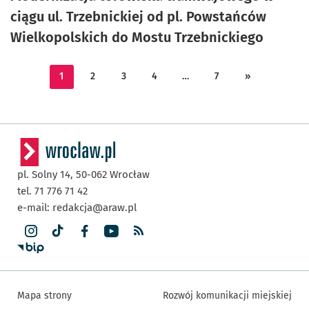
ciągu ul. Trzebnickiej od pl. Powstańców
Wielkopolskich do Mostu Trzebnickiego
1
2
3
4
…
7
»
pl. Solny 14,
50-062
Wrocław
tel. 71 776 71 42
e-mail:
redakcja@araw.pl
Mapa strony
Rozwój komunikacji miejskiej