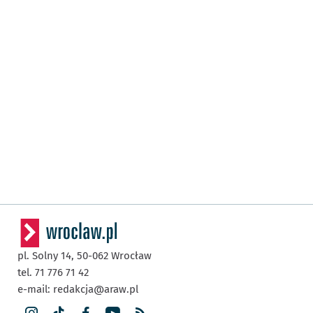
pl. Solny 14,
50-062
Wrocław
tel. 71 776 71 42
e-mail:
redakcja@araw.pl