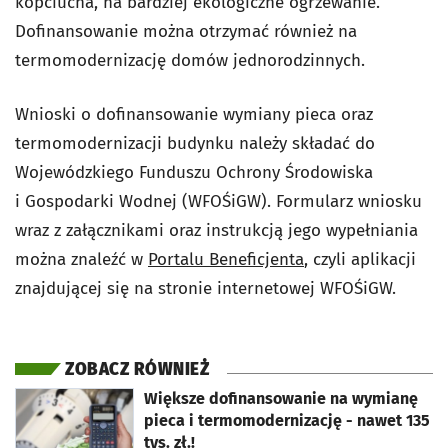
kopciucha, na bardziej ekologiczne ogrzewanie.
Dofinansowanie można otrzymać również na
termomodernizację domów jednorodzinnych.
Wnioski o dofinansowanie wymiany pieca oraz
termomodernizacji budynku należy składać do
Wojewódzkiego Funduszu Ochrony Środowiska
i Gospodarki Wodnej (WFOŚiGW). Formularz wniosku
wraz z załącznikami oraz instrukcją jego wypełniania
można znaleźć w
Portalu Beneficjenta
, czyli aplikacji
znajdującej się na stronie internetowej WFOŚiGW.
ZOBACZ RÓWNIEŻ
otworzy się w nowej karcie
Większe dofinansowanie na wymianę
pieca i termomodernizację - nawet 135
tys. zł.!