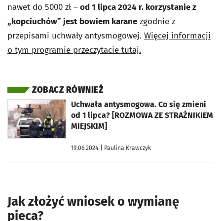
nawet do 5000 zł –
od 1 lipca 2024 r. korzystanie z
„kopciuchów” jest bowiem karane
zgodnie z
przepisami uchwały antysmogowej.
Więcej informacji
o tym programie przeczytacie tutaj.
ZOBACZ RÓWNIEŻ
otworzy się w nowej karcie
Uchwała antysmogowa. Co się zmieni
od 1 lipca? [ROZMOWA ZE STRAŻNIKIEM
MIEJSKIM]
19.06.2024
| Paulina Krawczyk
Jak złożyć wniosek o wymianę
pieca?