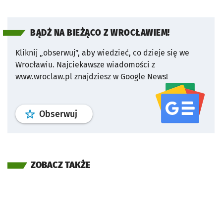
BĄDŹ NA BIEŻĄCO Z WROCŁAWIEM!
Kliknij „obserwuj”, aby wiedzieć, co dzieje się we
Wrocławiu.
Najciekawsze wiadomości z
www.wroclaw.pl znajdziesz w Google News!
profil
google news
serwisu wroclaw
Obserwuj
ZOBACZ TAKŻE