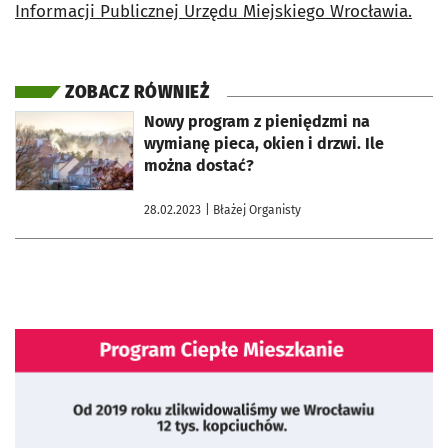
Informacji Publicznej Urzędu Miejskiego Wrocławia.
ZOBACZ RÓWNIEŻ
otworzy się w nowej karcie
Nowy program z pieniędzmi na
wymianę pieca, okien i drzwi. Ile
można dostać?
28.02.2023
| Błażej Organisty