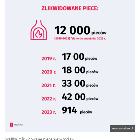
www.wroclaw.pl
Grafika, zlikwidowane piece we Wrocławiu