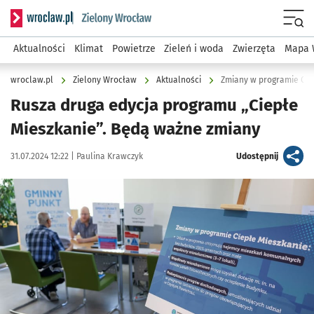
Serwis informacyjny wroclaw.pl podserwis: Środowisko we 
Menu
Aktualności
Klimat
Powietrze
Zieleń i woda
Zwierzęta
Mapa 
wroclaw.pl
Zielony Wrocław
Aktualności
Zmiany w programie Cie
Rusza druga edycja programu „Ciepłe
Mieszkanie”. Będą ważne zmiany
Data publikacji:
Autor:
artykuł
31.07.2024 12:22 |
Paulina Krawczyk
Udostępnij
Kliknij, aby zobaczyć galerię
Kliknij, aby powiększyć