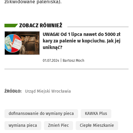
zlikwidowane paleniska).
ZOBACZ RÓWNIEŻ
otworzy się w nowej karcie
UWAGA! Od 1 lipca nawet do 5000 zł
kary za palenie w kopciuchu. Jak jej
uniknąć?
01.07.2024
| Bartosz Moch
ŹRÓDŁO:
Urząd Miejski Wrocławia
dofinansowanie do wymiany pieca
KAWKA Plus
wymiana pieca
Zmień Piec
Ciepłe Mieszkanie