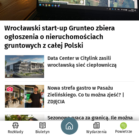
Wrocławski start-up Grunteo zbiera
ogłoszenia o nieruchomościach
gruntowych z całej Polski
Data Center w Citylink zasili
wrocławską sieć ciepłowniczą
Nowa strefa gastro w Pasażu
Zielińskiego. Co tu można zjeść? |
ZDJĘCIA
artykuł z galerią zdjęć
Sezonowa praca za granicą. Ile można
Strona główna - wroclaw.pl
zarobić. Gdzie szukać ofert
Powietrze
Rozkłady
Biuletyn
Wydarzenia