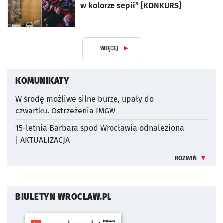
w kolorze sepii” [KONKURS]
WIĘCEJ
ARTYKUŁÓW
KOMUNIKATY
W środę możliwe silne burze, upały do
czwartku. Ostrzeżenia IMGW
15-letnia Barbara spod Wrocławia odnaleziona
| AKTUALIZACJA
ROZWIŃ
INFORMACJE 
BIULETYN WROCLAW.PL