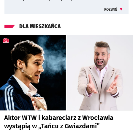
ROZWIŃ
INFORMACJE 
DLA MIESZKAŃCA
Aktor WTW i kabareciarz z Wrocławia
wystąpią w „Tańcu z Gwiazdami”