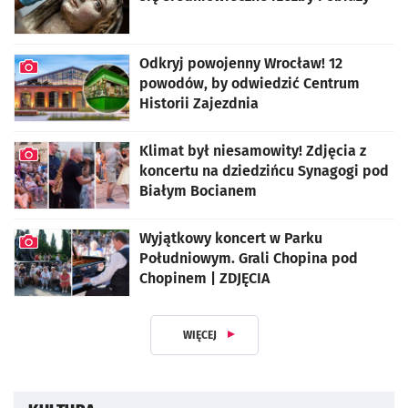
artykuł z galerią zdjęć
Odkryj powojenny Wrocław! 12
powodów, by odwiedzić Centrum
Historii Zajezdnia
artykuł z galerią zdjęć
Klimat był niesamowity! Zdjęcia z
koncertu na dziedzińcu Synagogi pod
Białym Bocianem
artykuł z galerią zdjęć
Wyjątkowy koncert w Parku
Południowym. Grali Chopina pod
Chopinem | ZDJĘCIA
artykuł z galerią zdjęć
WIĘCEJ
Z DZIAŁU KULTURA I ROZRYWKA