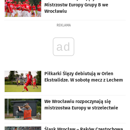
Mistrzostw Europy Grupy B we
Wrocławiu
artykuł z galerią zdjęć
REKLAMA
ad
Piłkarki Ślęzy debiutują w Orlen
Ekstralidze. W sobotę mecz z Lechem
We Wrocławiu rozpoczynają się
mistrzostwa Europy w strzelectwie
Śląsk Wrocław – Raków Częstochowa