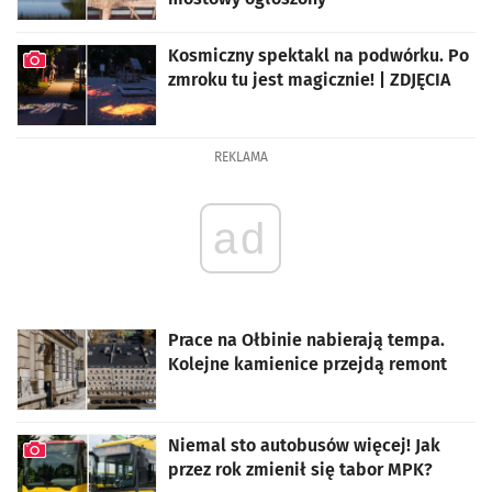
artykuł z galerią zdjęć
Kosmiczny spektakl na podwórku. Po
zmroku tu jest magicznie! | ZDJĘCIA
artykuł z galerią zdjęć
REKLAMA
ad
Prace na Ołbinie nabierają tempa.
Kolejne kamienice przejdą remont
Niemal sto autobusów więcej! Jak
przez rok zmienił się tabor MPK?