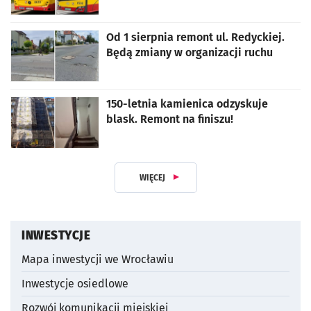
artykuł z galerią zdjęć
Od 1 sierpnia remont ul. Redyckiej.
Będą zmiany w organizacji ruchu
150-letnia kamienica odzyskuje
blask. Remont na finiszu!
WIĘCEJ
Z DZIAŁUAKTUALNOŚCI INWESTYCY
INWESTYCJE
Mapa inwestycji we Wrocławiu
Inwestycje osiedlowe
Rozwój komunikacji miejskiej