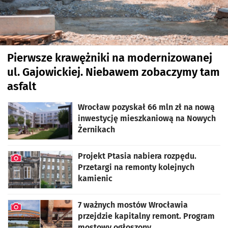
Pierwsze krawężniki na modernizowanej
ul. Gajowickiej. Niebawem zobaczymy tam
asfalt
artykuł z galerią zdjęć
Wrocław pozyskał 66 mln zł na nową
inwestycję mieszkaniową na Nowych
Żernikach
Projekt Ptasia nabiera rozpędu.
Przetargi na remonty kolejnych
kamienic
artykuł z galerią zdjęć
7 ważnych mostów Wrocławia
przejdzie kapitalny remont. Program
mostowy ogłoszony