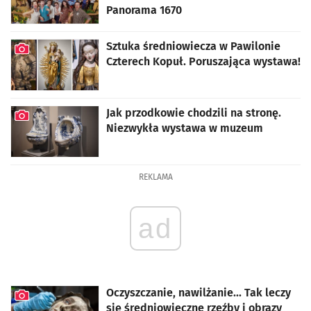
Panorama 1670
Sztuka średniowiecza w Pawilonie
Czterech Kopuł. Poruszająca wystawa!
artykuł z galerią zdjęć
Jak przodkowie chodzili na stronę.
Niezwykła wystawa w muzeum
artykuł z galerią zdjęć
REKLAMA
ad
Oczyszczanie, nawilżanie... Tak leczy
się średniowieczne rzeźby i obrazy