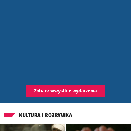
Znalezione wydarzenia
Zobacz wszystkie wydarzenia
KULTURA I ROZRYWKA