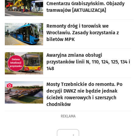
Cmentarzu Grabiszyńskim. Objazdy
tramwajów [AKTUALIZACJA]
artykuł z galerią zdjęć
Remonty dróg i torowisk we
Wrocławiu. Zasady korzystania z
biletów MPK
Awaryjna zmiana obsługi
przystanków linii N, 110, 124, 125, 134 i
148
Mosty Trzebnickie do remontu. Po
decyzji DWKZ nie będzie jednak
ścieżek rowerowych i szerszych
chodników
artykuł z galerią zdjęć
REKLAMA