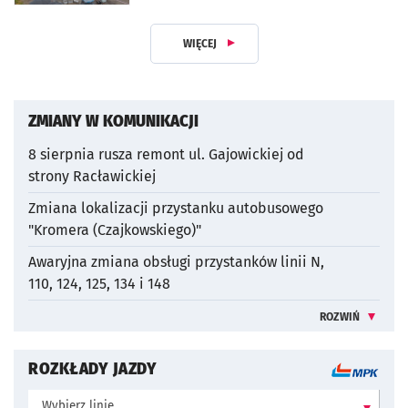
WIĘCEJ
Z DZIAŁU KOMUNIKACJA
ZMIANY W KOMUNIKACJI
8 sierpnia rusza remont ul. Gajowickiej od
strony Racławickiej
otworzy się w nowej karcie
Zmiana lokalizacji przystanku autobusowego
"Kromera (Czajkowskiego)"
otworzy się w nowej karcie
Awaryjna zmiana obsługi przystanków linii N,
110, 124, 125, 134 i 148
otworzy się w nowej karcie
ROZWIŃ
WIĘCEJ INFO
ROZKŁADY JAZDY
Wybierz linię: