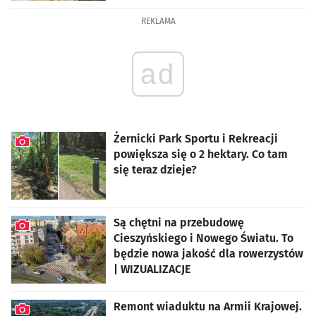
REKLAMA
ad
Żernicki Park Sportu i Rekreacji
powiększa się o 2 hektary. Co tam
się teraz dzieje?
artykuł z galerią zdjęć
Są chętni na przebudowę
Cieszyńskiego i Nowego Światu. To
będzie nowa jakość dla rowerzystów
| WIZUALIZACJE
artykuł z galerią zdjęć
Remont wiaduktu na Armii Krajowej.