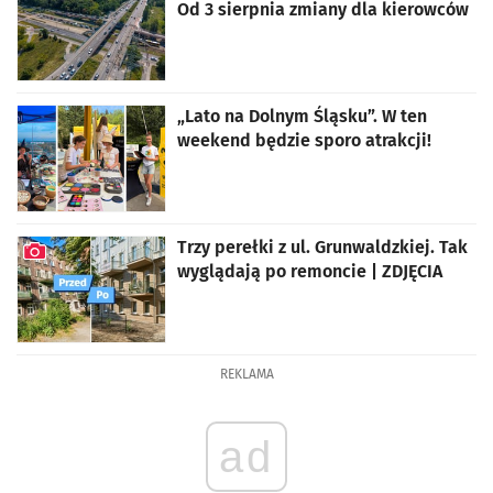
Od 3 sierpnia zmiany dla kierowców
artykuł z galerią zdjęć
„Lato na Dolnym Śląsku”. W ten
weekend będzie sporo atrakcji!
Trzy perełki z ul. Grunwaldzkiej. Tak
wyglądają po remoncie | ZDJĘCIA
artykuł z galerią zdjęć
REKLAMA
ad