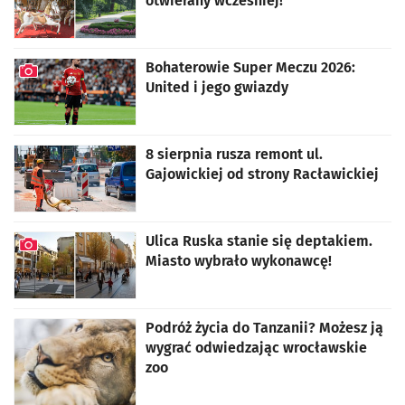
otwierany wcześniej!
Bohaterowie Super Meczu 2026:
United i jego gwiazdy
artykuł z galerią zdjęć
8 sierpnia rusza remont ul.
Gajowickiej od strony Racławickiej
Ulica Ruska stanie się deptakiem.
Miasto wybrało wykonawcę!
artykuł z galerią zdjęć
Podróż życia do Tanzanii? Możesz ją
wygrać odwiedzając wrocławskie
zoo