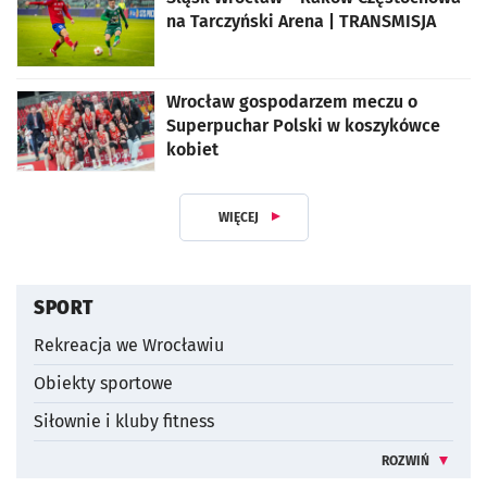
na Tarczyński Arena | TRANSMISJA
Wrocław gospodarzem meczu o
Superpuchar Polski w koszykówce
kobiet
WIĘCEJ
Z DZIAŁUSPORT I REKREACJA
SPORT
Rekreacja we Wrocławiu
Obiekty sportowe
Siłownie i kluby fitness
ROZWIŃ
INFORMACJE 