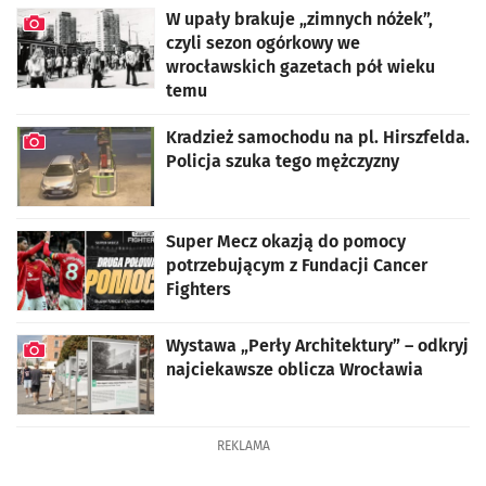
artykuł z galerią zdjęć
W upały brakuje „zimnych nóżek”,
czyli sezon ogórkowy we
wrocławskich gazetach pół wieku
temu
artykuł z galerią zdjęć
Kradzież samochodu na pl. Hirszfelda.
Policja szuka tego mężczyzny
artykuł z galerią zdjęć
Super Mecz okazją do pomocy
potrzebującym z Fundacji Cancer
Fighters
Wystawa „Perły Architektury” – odkryj
najciekawsze oblicza Wrocławia
artykuł z galerią zdjęć
REKLAMA