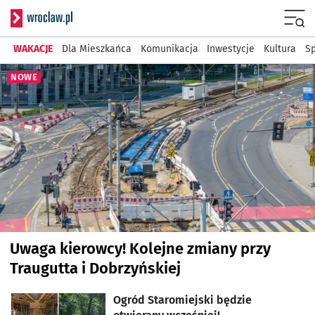
Serwis informacyjny wr
Menu
WAKACJE
Dla Mieszkańca
Komunikacja
Inwestycje
Kultura
Sp
Najnowsze artykuły
NOWE
Uwaga kierowcy! Kolejne zmiany przy
Traugutta i Dobrzyńskiej
Ogród Staromiejski będzie