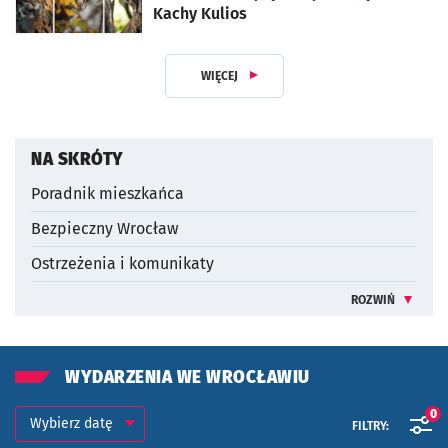
Kachy Kulios
artykuł z galerią zdjęć
WIĘCEJ
Z DZIAŁU DLA MIESZKAŃCA
NA SKRÓTY
Poradnik mieszkańca
Bezpieczny Wrocław
Ostrzeżenia i komunikaty
ROZWIŃ
INFORMACJE 
WYDARZENIA WE WROCŁAWIU
Kalendarium
Wybierz datę
0
FILTRY: