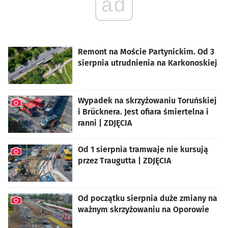
ad
Remont na Moście Partynickim. Od 3
sierpnia utrudnienia na Karkonoskiej
Wypadek na skrzyżowaniu Toruńskiej
i Brücknera. Jest ofiara śmiertelna i
ranni | ZDJĘCIA
artykuł z galerią zdjęć
Od 1 sierpnia tramwaje nie kursują
przez Traugutta | ZDJĘCIA
artykuł z galerią zdjęć
Od początku sierpnia duże zmiany na
ważnym skrzyżowaniu na Oporowie
artykuł z galerią zdjęć