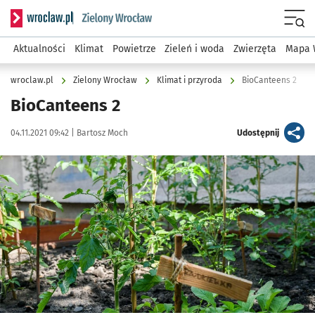
Serwis informacyjny wroclaw.pl podserwis: Środowisko we 
Menu
Aktualności
Klimat
Powietrze
Zieleń i woda
Zwierzęta
Mapa 
wroclaw.pl
Zielony Wrocław
Klimat i przyroda
BioCanteens 2
BioCanteens 2
Data publikacji:
Autor:
artykuł
04.11.2021 09:42 |
Bartosz Moch
Udostępnij
Kliknij, aby powiększyć