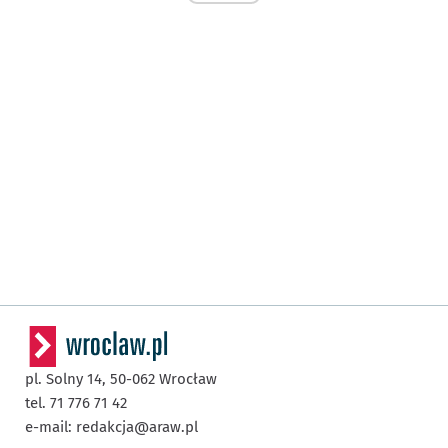
pl. Solny 14,
50-062
Wrocław
tel. 71 776 71 42
e-mail:
redakcja@araw.pl