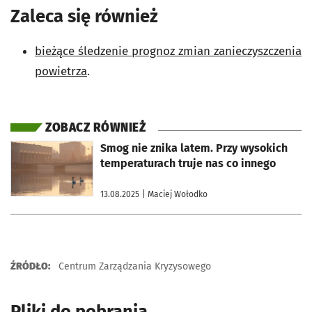
Zaleca się również
bieżące śledzenie prognoz zmian zanieczyszczenia
powietrza
.
ZOBACZ RÓWNIEŻ
otworzy się w nowej karcie
Smog nie znika latem. Przy wysokich
temperaturach truje nas co innego
13.08.2025
| Maciej Wołodko
ŹRÓDŁO:
Centrum Zarządzania Kryzysowego
Pliki do pobrania