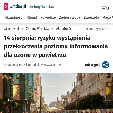
Serwis informacyjny wroclaw.pl podserwis: Środowisko we 
Menu
Aktualności
Klimat
Powietrze
Zieleń i woda
Zwierzęta
Mapa 
wroclaw.pl
Zielony Wrocław
Aktualności
14 sierpnia: ryzyko wystąpienia
przekroczenia poziomu informowania
dla ozonu w powietrzu
Data publikacji:
Autor:
artykuł
14.08.2025 14:36 |
Redakcja www.wroclaw.pl
Udostępnij
Kliknij, aby powiększyć