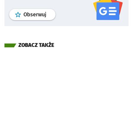
profil
google news
serwisu wroclaw
Obserwuj
ZOBACZ TAKŻE