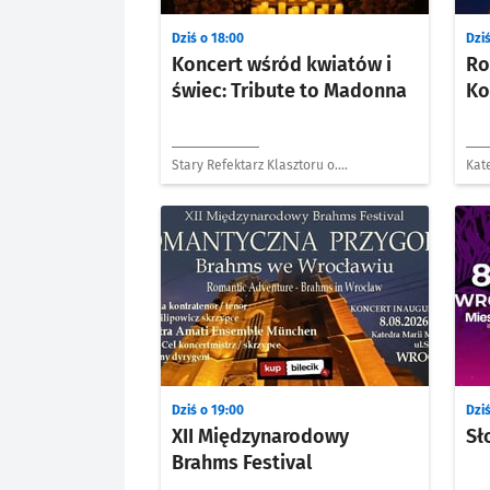
Dziś o 18:00
Dziś
Koncert wśród kwiatów i
Ro
świec: Tribute to Madonna
Ko
Stary Refektarz Klasztoru o.
Kate
Dominikanów
Mag
Dziś o 19:00
Dziś
XII Międzynarodowy
Sł
Brahms Festival