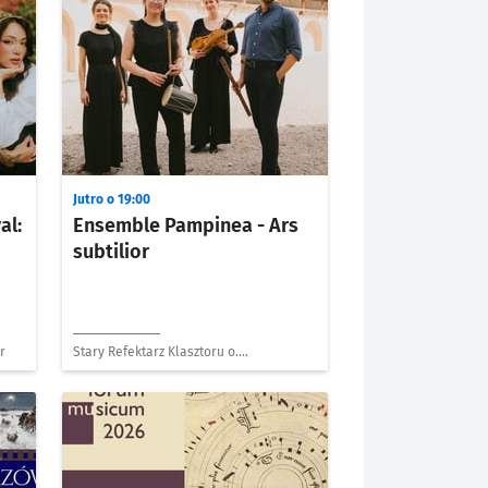
Jutro o 19:00
al:
Ensemble Pampinea - Ars
subtilior
r
Stary Refektarz Klasztoru o.
Dominikanów