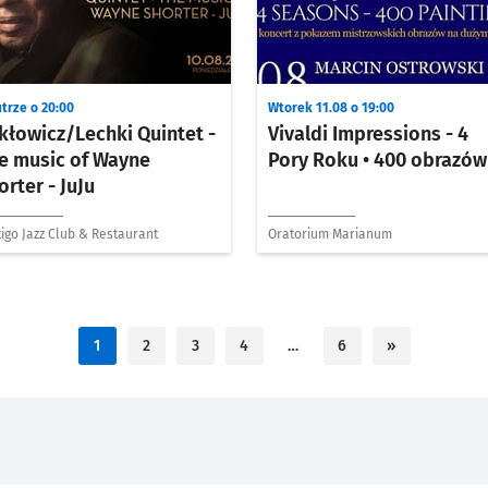
trze o 20:00
Wtorek 11.08 o 19:00
kłowicz/Lechki Quintet -
Vivaldi Impressions - 4
e music of Wayne
Pory Roku • 400 obrazów
orter - JuJu
igo Jazz Club & Restaurant
Oratorium Marianum
1
2
3
4
…
6
»