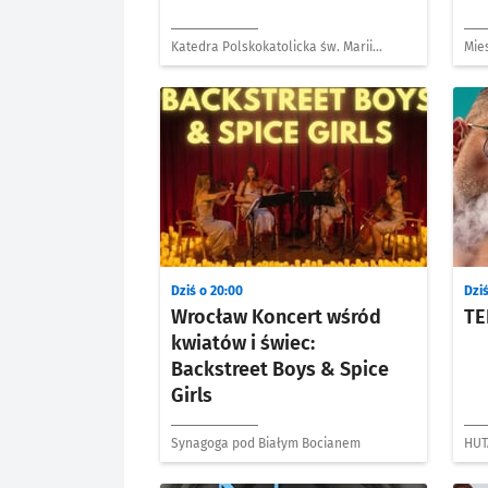
Katedra Polskokatolicka św. Marii
Mie
Magdaleny
Dziś o 20:00
Dziś
Wrocław Koncert wśród
TE
kwiatów i świec:
Backstreet Boys & Spice
Girls
Synagoga pod Białym Bocianem
HUT