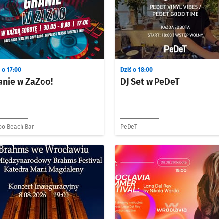
 o 17:00
Dziś o 18:00
anie w ZaZoo!
DJ Set w PeDeT
oo Beach Bar
PeDeT