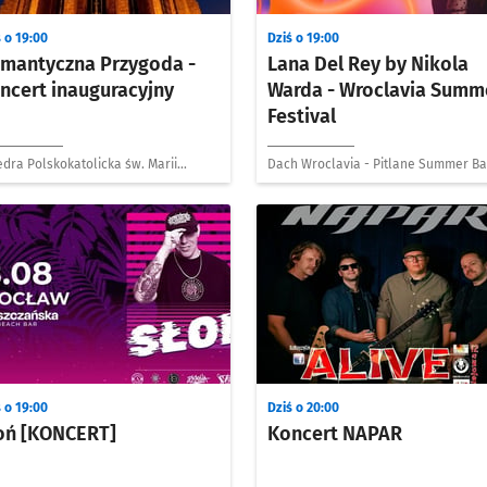
 o 19:00
Dziś o 19:00
mantyczna Przygoda -
Lana Del Rey by Nikola
ncert inauguracyjny
Warda - Wroclavia Summ
Festival
dra Polskokatolicka św. Marii
Dach Wroclavia - Pitlane Summer Ba
daleny
 o 19:00
Dziś o 20:00
oń [KONCERT]
Koncert NAPAR