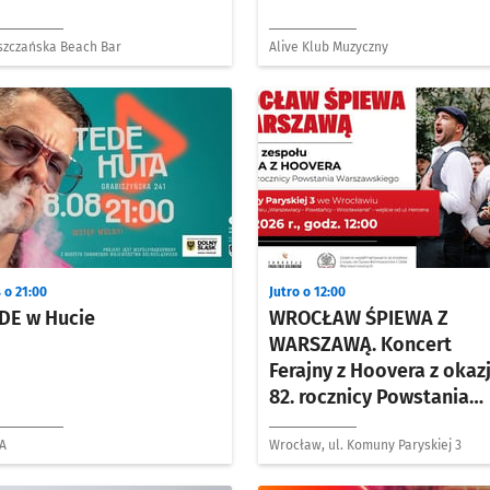
szczańska Beach Bar
Alive Klub Muzyczny
 o 21:00
Jutro o 12:00
DE w Hucie
WROCŁAW ŚPIEWA Z
WARSZAWĄ. Koncert
Ferajny z Hoovera z okazj
82. rocznicy Powstania
Warszawskiego
A
Wrocław, ul. Komuny Paryskiej 3