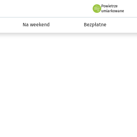
Powietrze
we Wrocławiu
ydarzenia
umiarkowane
Na weekend
Bezpłatne