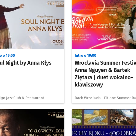
o o 19:00
Jutro o 19:00
ul Night by Anna Kłys
Wroclavia Summer Festiv
Anna Nguyen & Bartek
Ziętara | duet wokalno-
klawiszowy
igo Jazz Club & Restaurant
Dach Wroclavia - Pitlane Summer Ba