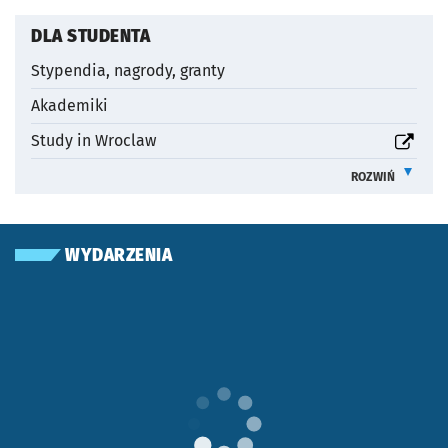
OTWORZY SIĘ W NOWEJ KARCIE
DLA STUDENTA
Stypendia, nagrody, granty
Akademiki
otworzy się w nowej karcie
Study in Wroclaw
ROZWIŃ
INFORMACJE 
WYDARZENIA