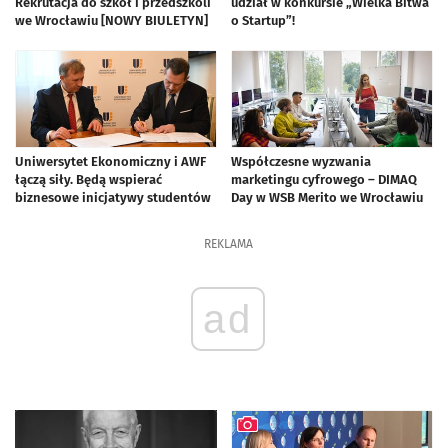
Rekrutacja do szkół i przedszkoli
udział w konkursie „Wielka Bitwa
we Wrocławiu [NOWY BIULETYN]
o Startup”!
Uniwersytet Ekonomiczny i AWF
Współczesne wyzwania
łączą siły. Będą wspierać
marketingu cyfrowego – DIMAQ
biznesowe inicjatywy studentów
Day w WSB Merito we Wrocławiu
REKLAMA
ad