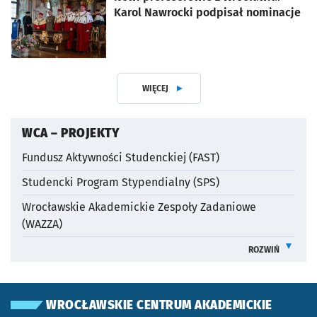
Karol Nawrocki podpisał nominacje
WIĘCEJ
ARTYKUŁÓW
OTWORZY SIĘ W NOWEJ KARCIE
WCA – PROJEKTY
Fundusz Aktywności Studenckiej (FAST)
Studencki Program Stypendialny (SPS)
Wrocławskie Akademickie Zespoły Zadaniowe
(WAZZA)
ROZWIŃ
INFORMACJE O
WROCŁAWSKIE CENTRUM AKADEMICKIE