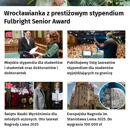
Wrocławianka z prestiżowym stypendium
Fulbright Senior Award
Miejskie stypendia dla studentów
Publikujemy listę laureatów
i studentek oraz doktorantów i
stypendium dla studentów
doktorantek
wyjeżdżających za granicę
artykuł z galerią zdjęć
Święto Nauki: Wyróżnienia dla
Europejska Nagroda im.
młodych uczonych. Oto laureat
Stanisława Lema 2025. Do
Nagrody Lema 2025
wygrania 100 000 zł