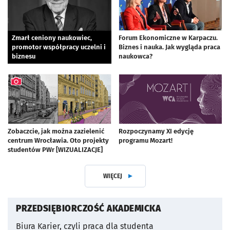
Zmarł ceniony naukowiec,
Forum Ekonomiczne w Karpaczu.
promotor współpracy uczelni i
Biznes i nauka. Jak wygląda praca
biznesu
naukowca?
artykuł z galerią zdjęć
Zobaczcie, jak można zazielenić
Rozpoczynamy XI edycję
centrum Wrocławia. Oto projekty
programu Mozart!
studentów PWr [WIZUALIZACJE]
artykuł z galerią zdjęć
WIĘCEJ
Z DZIAŁUPRZEDSIĘBIORCZOŚĆ
OTWORZY SIĘ W
PRZEDSIĘBIORCZOŚĆ AKADEMICKA
Biura Karier, czyli praca dla studenta