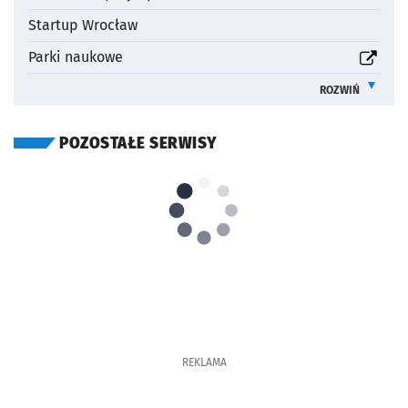
Startup Wrocław
otworzy się w nowej karcie
Parki naukowe
ROZWIŃ
INFORMACJE 
POZOSTAŁE SERWISY
REKLAMA