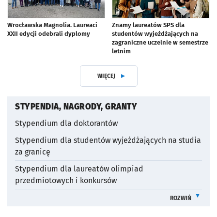
Wrocławska Magnolia. Laureaci
Znamy laureatów SPS dla
XXII edycji odebrali dyplomy
studentów wyjeżdżających na
artykuł z galerią zdjęć
zagraniczne uczelnie w semestrze
letnim
WIĘCEJ
Z DZIAŁU STYPENDIA
OTWORZY SIĘ W NO
STYPENDIA, NAGRODY, GRANTY
Stypendium dla doktorantów
Stypendium dla studentów wyjeżdżających na studia
za granicę
Stypendium dla laureatów olimpiad
przedmiotowych i konkursów
ROZWIŃ
INFORMACJE 