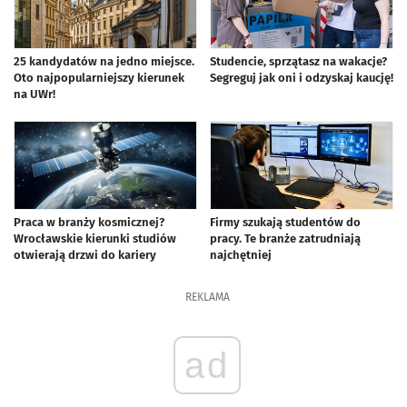
25 kandydatów na jedno miejsce.
Studencie, sprzątasz na wakacje?
Oto najpopularniejszy kierunek
Segreguj jak oni i odzyskaj kaucję!
na UWr!
Praca w branży kosmicznej?
Firmy szukają studentów do
Wrocławskie kierunki studiów
pracy. Te branże zatrudniają
otwierają drzwi do kariery
najchętniej
REKLAMA
ad