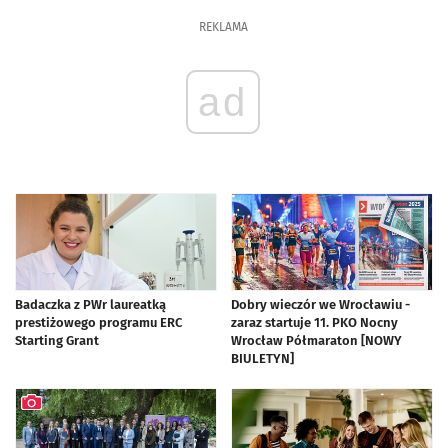
artykuł z galerią zdjęć
REKLAMA
ad
Badaczka z PWr laureatką
Dobry wieczór we Wrocławiu -
prestiżowego programu ERC
zaraz startuje 11. PKO Nocny
Starting Grant
Wrocław Półmaraton [NOWY
BIULETYN]