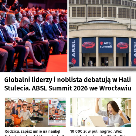
Globalni liderzy i noblista debatują w Hali
Stulecia. ABSL Summit 2026 we Wrocławiu
artykuł z galerią zdjęć
Rodzicu, zapisz mnie na naukę!
10 000 zł w puli nagród. Weź