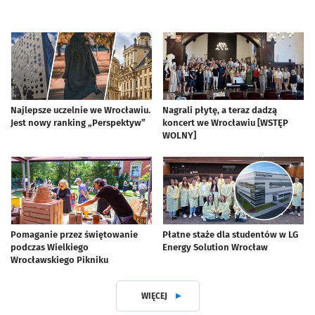
Najlepsze uczelnie we Wrocławiu.
Nagrali płytę, a teraz dadzą
Jest nowy ranking „Perspektyw”
koncert we Wrocławiu [WSTĘP
WOLNY]
Pomaganie przez świętowanie
Płatne staże dla studentów w LG
podczas Wielkiego
Energy Solution Wrocław
Wrocławskiego Pikniku
WIĘCEJ
Z DZIAŁUDLA STUDENTA