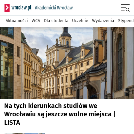
Serwis informacyjny wroclaw
Men
Aktualności
WCA
Dla studenta
Uczelnie
Wydarzenia
Stypend
Najnowsze artykuły
Na tych kierunkach studiów we
Wrocławiu są jeszcze wolne miejsca |
LISTA