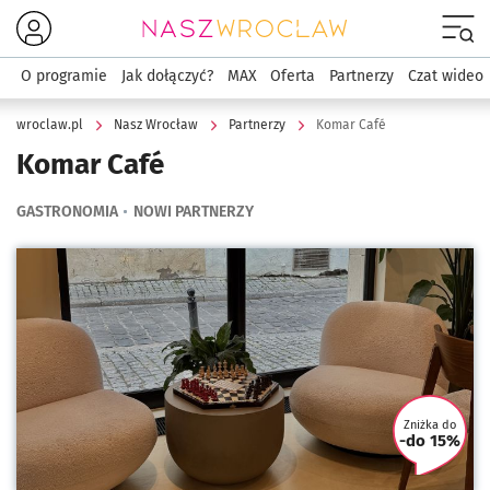
Menu
O programie
Jak dołączyć?
MAX
Oferta
Partnerzy
Czat wideo
wroclaw.pl
Nasz Wrocław
Partnerzy
Komar Café
Komar Café
GASTRONOMIA
NOWI PARTNERZY
Kliknij, aby powiększyć
Zniżka do
-do 15%
U tego 