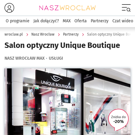
Menu
O programie
Jak dołączyć?
MAX
Oferta
Partnerzy
Czat wideo
wroclaw.pl
Nasz Wrocław
Partnerzy
Salon optyczny Unique Bout
Salon optyczny Unique Boutique
NASZ WROCŁAW MAX
USŁUGI
Kliknij, aby powiększyć
Zniżka do
-20%
U tego 