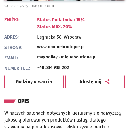
Salon optyczny "UNIQUE BOUTIQUE"
ZNIŻKI:
Status Podatnika: 15%
Status MAX: 20%
ADRES:
Legnicka 58,
Wrocław
Otwiera się w nowej ka
www.uniqueboutique.pl
STRONA:
magnolia@uniqueboutique.pl
EMAIL:
+48 534 938 202
NUMER TEL.:
artykuł
Godziny otwarcia
Udostępnij
OPIS
W naszych salonach optycznych kierujemy się najwyższą
jakością oferowanych produktów i usług, dlatego
stawiamy na ponadczasowe i ekskluzywne marki o