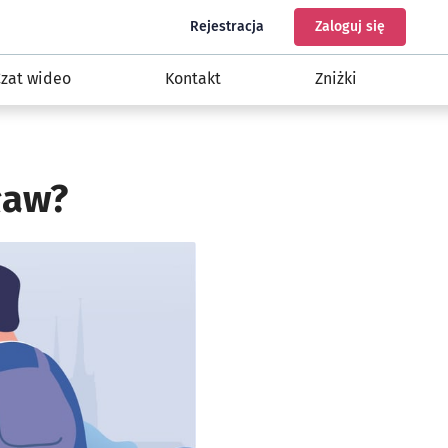
do programu Nasz Wrocław
do konta
Rejestracja
Zaloguj się
Czat wideo
Kontakt
Zniżki
ław?