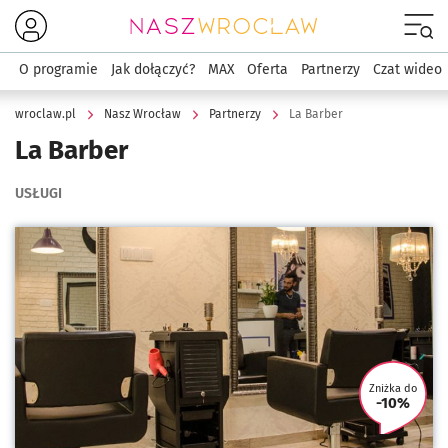
Menu
O programie
Jak dołączyć?
MAX
Oferta
Partnerzy
Czat wideo
wroclaw.pl
Nasz Wrocław
Partnerzy
La Barber
La Barber
USŁUGI
Kliknij, aby powiększyć
Zniżka do
-10%
U tego 