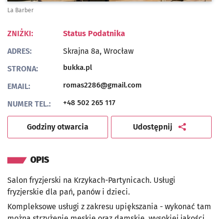
La Barber
ZNIŻKI:
Status Podatnika
ADRES:
Skrajna 8a,
Wrocław
Otwiera się w nowej karcie
bukka.pl
STRONA:
romas2286@gmail.com
EMAIL:
+48 502 265 117
NUMER TEL.:
artykuł
Godziny otwarcia
Udostępnij
OPIS
Salon fryzjerski na Krzykach-Partynicach. Usługi
fryzjerskie dla pań, panów i dzieci.
Kompleksowe usługi z zakresu upiększania - wykonać tam
można strzyżenie męskie oraz damskie, wysokiej jakości