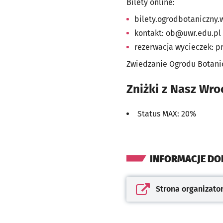
Bilety online:
bilety.ogrodbotaniczny.
kontakt:
ob@uwr.edu.pl
rezerwacja wycieczek:
p
Zwiedzanie Ogrodu Botani
Zniżki z Nasz Wr
Status MAX: 20%
INFORMACJE D
Strona organizato
Otwiera się w nowej kar