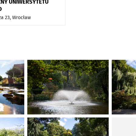
ZNY UNIWERSYTETU
O
za 23,
Wrocław
Kliknij, aby powiększyć
Kliknij, ab
Kliknij, aby powiększyć