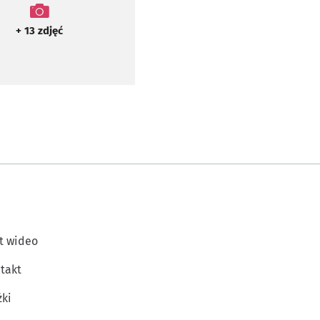
+ 13
zdjęć
t wideo
takt
żki