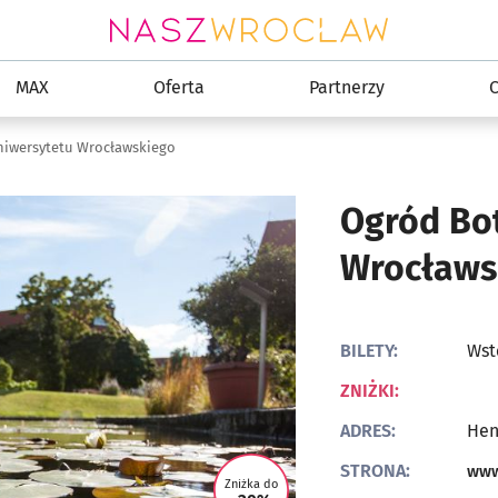
MAX
Oferta
Partnerzy
C
niwersytetu Wrocławskiego
Ogród Bo
Wrocławs
BILETY:
Wst
ZNIŻKI:
ADRES:
Hen
STRONA:
www
Zniżka do