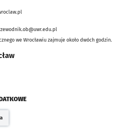
wroclaw.pl
rzewodnik.ob@uwr.edu.pl
cznego we Wrocławiu zajmuje około dwóch godzin.
ocław
ODATKOWE
ra
cie