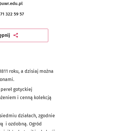
mać
uwr.edu.pl
71 322 59 57
artykuł
ępnij
811 roku, a dzisiaj można
ionami.
pereł gotyckiej
żeniem i cenną kolekcją
 siedmiu działach, zgodnie
wą i ozdobną. Ogród