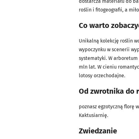
dostarcza materiału do ba
roślin i fitogeografii, a m
Co warto zobaczy
Unikalną kolekcję roślin w
wypoczynku w scenerii wyp
systematyki. W arboretum 
mln lat. W cieniu romanty
lotosy orzechodajne.
Od zwrotnika do r
poznasz egzotyczną florę w
Kaktusiarnię.
Zwiedzanie