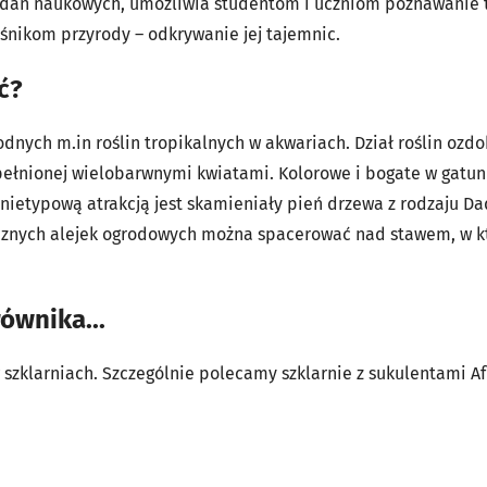
dań naukowych, umożliwia studentom i uczniom poznawanie ta
iłośnikom przyrody – odkrywanie jej tajemnic.
ć?
odnych m.in roślin tropikalnych w akwariach. Dział roślin ozd
ełnionej wielobarwnymi kwiatami. Kolorowe i bogate w gatunk
nietypową atrakcją jest skamieniały pień drzewa z rodzaju Da
cznych alejek ogrodowych można spacerować nad stawem, w k
ównika...
 szklarniach. Szczególnie polecamy szklarnie z sukulentami Af