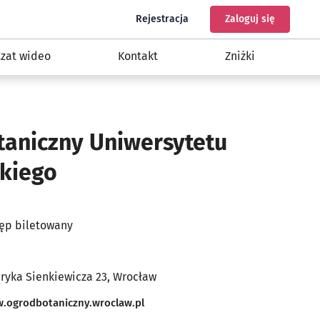
do programu Nasz Wrocław
do konta
Rejestracja
Zaloguj się
zat wideo
Kontakt
Zniżki
taniczny Uniwersytetu
kiego
ęp biletowany
ryka Sienkiewicza 23,
Wrocław
Otwiera się w nowej karcie
.ogrodbotaniczny.wroclaw.pl