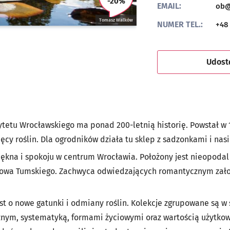
-20%
U tego partnera możesz otrzy
EMAIL:
ob@
Tomasz Walków
NUMER TEL.:
+48 
Udost
tetu Wrocławskiego ma ponad 200-letnią historię. Powstał w 1
ięcy roślin. Dla ogrodników działa tu sklep z sadzonkami i nas
ękna i spokoju w centrum Wrocławia. Położony jest nieopodal 
trowa Tumskiego. Zachwyca odwiedzających romantycznym zało
st o nowe gatunki i odmiany roślin. Kolekcje zgrupowane są w
znym, systematyką, formami życiowymi oraz wartością użytko