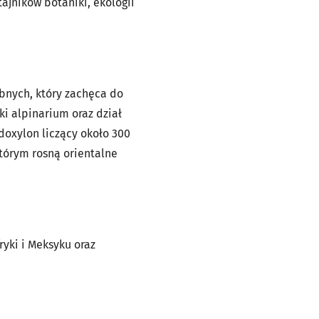
jników botaniki, ekologii
obnych, który zachęca do
i alpinarium oraz dział
doxylon liczący około 300
tórym rosną orientalne
ryki i Meksyku oraz