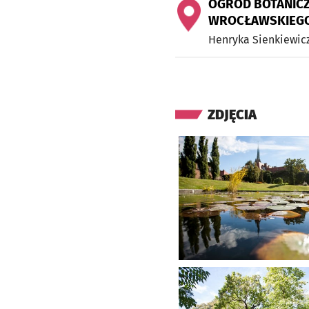
OGRÓD BOTANIC
WROCŁAWSKIEG
Henryka Sienkiewic
ZDJĘCIA
Kliknij, aby powiększyć
Kliknij, aby powiększyć