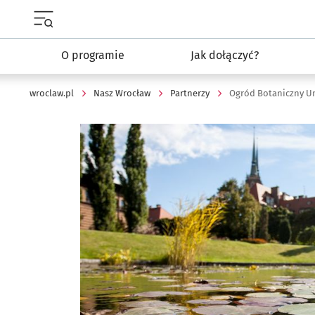
Menu główne portalu wroclaw.pl
O programie
Jak dołączyć?
wroclaw.pl
Nasz Wrocław
Partnerzy
Ogród Botaniczny U
Kliknij, aby powiększyć