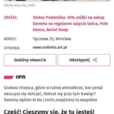
Szkoła tańca No Limits
ZNIŻKI:
Status Podatnika: 20% zniżki na zakup
karnetu na regularne zajęcia tańca, Pole
Dance, Aerial Hoop
ADRES:
Tęczowa 25,
Wrocław
Otwiera się w nowej karcie
www.nolimits.art.pl
STRONA:
artykuł
Godziny otwarcia
Udostępnij
OPIS
Szukasz miejsca, gdzie w luźnej atmosferze, bez presji
nauczysz się tańczyć, dobrze się przy tym bawiąc?
Świetny wybór! W No Limits znajdziesz to wszystko!
Cześć! Cieszymy się, że tu jesteś!