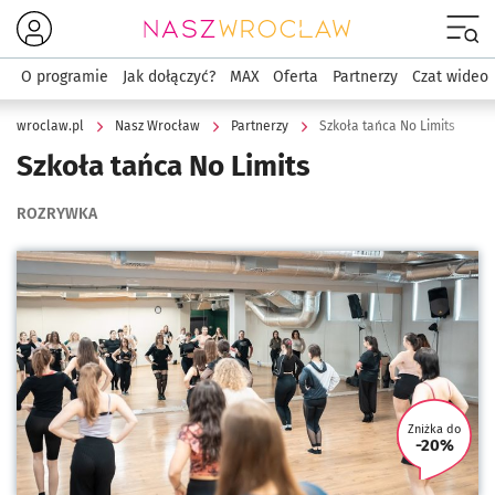
Menu
O programie
Jak dołączyć?
MAX
Oferta
Partnerzy
Czat wideo
wroclaw.pl
Nasz Wrocław
Partnerzy
Szkoła tańca No Limits
Szkoła tańca No Limits
ROZRYWKA
Kliknij, aby powiększyć
Zniżka do
-20%
U tego 