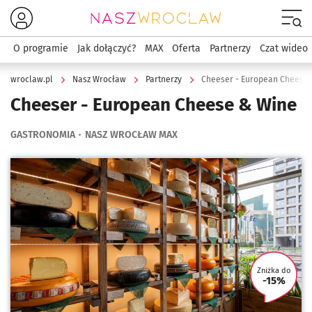
Menu
O programie
Jak dołączyć?
MAX
Oferta
Partnerzy
Czat wideo
wroclaw.pl
Nasz Wrocław
Partnerzy
Cheeser - European Cheese
Cheeser - European Cheese & Wine
GASTRONOMIA
NASZ WROCŁAW MAX
Kliknij, aby powiększyć
Zniżka do
-15%
U tego 