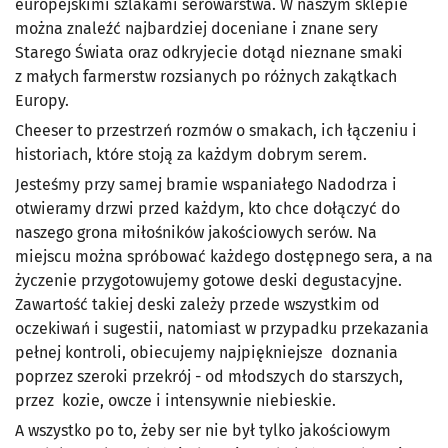
europejskimi szlakami serowarstwa. W naszym sklepie
można znaleźć najbardziej doceniane i znane sery
Starego Świata oraz odkryjecie dotąd nieznane smaki
z małych farmerstw rozsianych po różnych zakątkach
Europy.
Cheeser to przestrzeń rozmów o smakach, ich łączeniu i
historiach, które stoją za każdym dobrym serem.
Jesteśmy przy samej bramie wspaniałego Nadodrza i
otwieramy drzwi przed każdym, kto chce dołączyć do
naszego grona miłośników jakościowych serów. Na
miejscu można spróbować każdego dostępnego sera, a na
życzenie przygotowujemy gotowe deski degustacyjne.
Zawartość takiej deski zależy przede wszystkim od
oczekiwań i sugestii, natomiast w przypadku przekazania
pełnej kontroli, obiecujemy najpiękniejsze doznania
poprzez szeroki przekrój - od młodszych do starszych,
przez kozie, owcze i intensywnie niebieskie.
A wszystko po to, żeby ser nie był tylko jakościowym