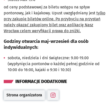
od ceny podstawowej za biletu wstępu na spływ
pontonowy, jak i kajakowy. Upust uwzględniany jest
tylko
przy zakupie biletów online. Po przybyciu na przystań
należy okazać zakupiony bilet oraz aplikację Nasz
Wrocław celem weryfikacji prawa do zniżki.
Godziny otwarcia maj-wrzesień dla osób
indywidualnych:
sobota, niedziela i dni świąteczne: 9.00-19.00
(wypłynięcia pontonów o każdej pełnej godzinie od
10:00 do 16:00, kajaki o 9:30 i 10:30)
INFORMACJE DODATKOWE
Strona organizatora
Otwiera się w nowej karcie
Otwiera się w nowej karcie