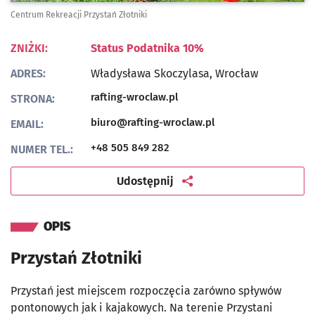
Centrum Rekreacji Przystań Złotniki
ZNIŻKI:
Status Podatnika 10%
ADRES:
Władysława Skoczylasa,
Wrocław
Otwiera się w nowej karcie
rafting-wroclaw.pl
STRONA:
biuro@rafting-wroclaw.pl
EMAIL:
+48 505 849 282
NUMER TEL.:
artykuł
Udostępnij
OPIS
Przystań Złotniki
Przystań jest miejscem rozpoczęcia zarówno spływów
pontonowych jak i kajakowych. Na terenie Przystani