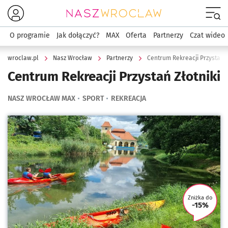
Menu
O programie
Jak dołączyć?
MAX
Oferta
Partnerzy
Czat wideo
wroclaw.pl
Nasz Wrocław
Partnerzy
Centrum Rekreacji Przystań Z
Centrum Rekreacji Przystań Złotniki
NASZ WROCŁAW MAX
SPORT
REKREACJA
Kliknij, aby powiększyć
Zniżka do
-15%
U tego 