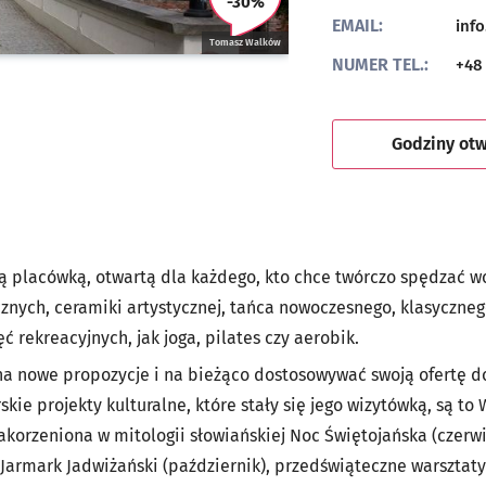
-30%
U tego partnera możesz otrzy
EMAIL:
inf
Tomasz Walków
NUMER TEL.:
+48 
Godziny otw
 placówką, otwartą dla każdego, kto chce twórczo spędzać wo
cznych, ceramiki artystycznej, tańca nowoczesnego, klasycznego
ć rekreacyjnych, jak joga, pilates czy aerobik.
 na nowe propozycje i na bieżąco dostosowywać swoją ofertę d
kie projekty kulturalne, które stały się jego wizytówką, są to
akorzeniona w mitologii słowiańskiej Noc Świętojańska (czerwi
 Jarmark Jadwiżański (październik), przedświąteczne warsztat