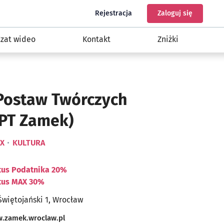
do programu Nasz Wrocław
do konta
Rejestracja
Zaloguj się
zat wideo
Kontakt
Zniżki
Postaw Twórczych
PT Zamek)
X
KULTURA
tus Podatnika 20%
tus MAX 30%
Świętojański 1,
Wrocław
Otwiera się w nowej karcie
.zamek.wroclaw.pl