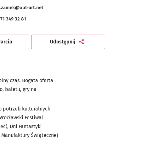
mać
o.zamek@opt-art.net
71 349 32 81
artykuł
arcia
Udostępnij
lny czas. Bogata oferta
, baletu, gry na
o potrzeb kulturalnych
 Wrocławski Festiwal
ec), Dni Fantastyki
y Manufaktury Świątecznej