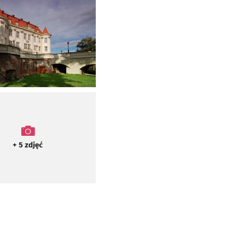
y powiększyć
+ 5
zdjęć