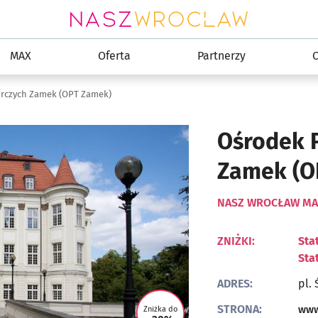
MAX
Oferta
Partnerzy
C
rczych Zamek (OPT Zamek)
Ośrodek 
Zamek (O
NASZ WROCŁAW MA
ZNIŻKI:
Sta
Sta
ADRES:
pl. 
STRONA:
www
Zniżka do