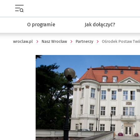
Menu główne portalu wroclaw.pl
O programie
Jak dołączyć?
wroclaw.pl
Nasz Wrocław
Partnerzy
Ośrodek Postaw Twó
Kliknij, aby powiększyć