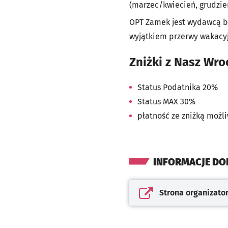
(marzec/kwiecień, grudzień
OPT Zamek jest wydawcą bez
wyjątkiem przerwy wakacyj
Zniżki z Nasz Wr
Status Podatnika 20%
Status MAX 30%
płatność ze zniżką możl
INFORMACJE D
Strona organizato
Otwiera się w nowej kar