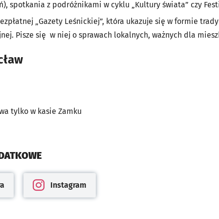
), spotkania z podróżnikami w cyklu „Kultury świata” czy Fest
płatnej „Gazety Leśnickiej”, która ukazuje się w formie trady
nej. Pisze się w niej o sprawach lokalnych, ważnych dla mies
ocław
iwa tylko w kasie Zamku
ODATKOWE
ra
Instagram
cie
Otwiera się w nowej karcie