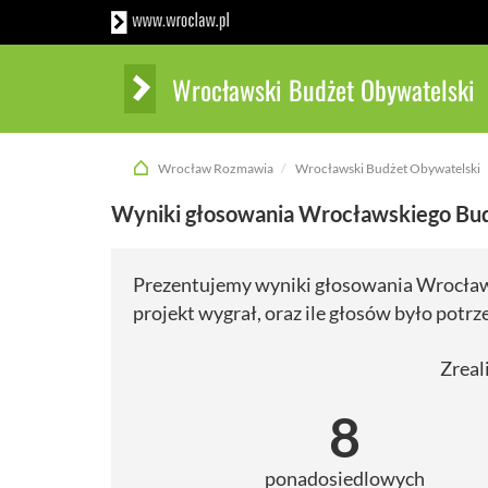
Wrocławski Budżet Obywatelski
Wrocław Rozmawia
Wrocławski Budżet Obywatelski
Wyniki głosowania Wrocławskiego Bu
Prezentujemy wyniki głosowania Wrocław
projekt wygrał, oraz ile głosów było potrz
Zreal
8
ponadosiedlowych