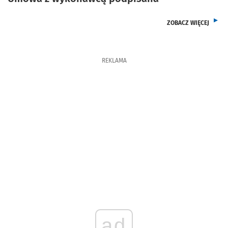
Z KAT
ZOBACZ WIĘCEJ
REKLAMA
ad