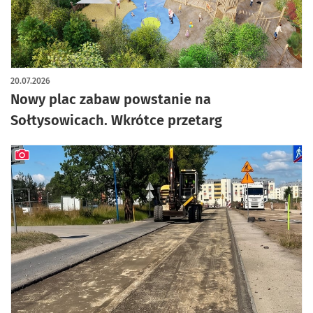
artykuł z galerią zdjęć
20.07.2026
Nowy plac zabaw powstanie na
Sołtysowicach. Wkrótce przetarg