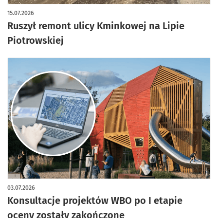
artykuł z galerią zdjęć
15.07.2026
Ruszył remont ulicy Kminkowej na Lipie
Piotrowskiej
03.07.2026
Konsultacje projektów WBO po I etapie
oceny zostały zakończone