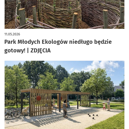
artykuł z galerią zdjęć
11.05.2026
Park Młodych Ekologów niedługo będzie
gotowy! | ZDJĘCIA