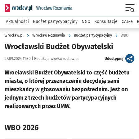
Serwis informacyjny wroclaw.pl podserwis: Rozmawia
Menu
Aktualności
Budżet partycypacyjny
NGO
Konsultacje
CAL-e
R
wroclaw.pl
Wrocław Rozmawia
Budżet partycypacyjny
WBO
Wrocławski Budżet Obywatelski
Data publikacji:
Autor:
artykuł
27.09.2024 11:30 |
Redakcja www.wroclaw.pl
Udostępnij
Wrocławski Budżet Obywatelski to część budżetu
miasta, o której przeznaczeniu decydują sami
mieszkańcy w głosowaniu bezpośrednim. Jest on
jednym z trzech budżetów partycypacyjnych
realizowanych przez UMW.
WBO 2026