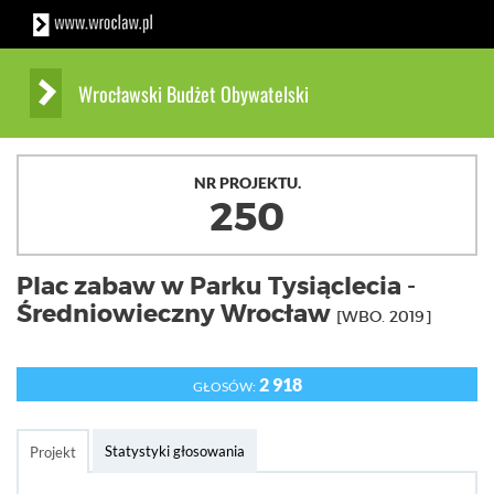
Wrocławski Budżet Obywatelski
NR PROJEKTU.
250
Plac zabaw w Parku Tysiąclecia -
Średniowieczny Wrocław
[WBO. 2019]
2 918
GŁOSÓW:
Statystyki głosowania
Projekt