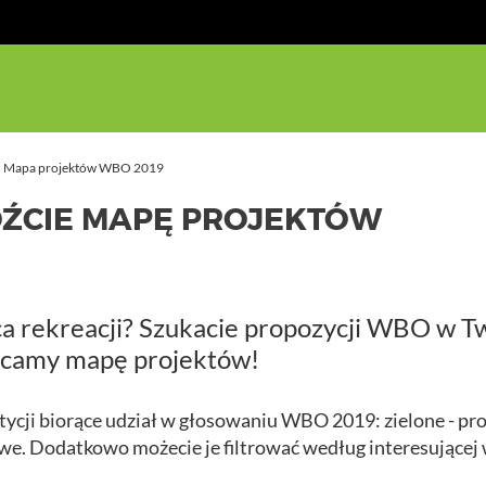
Mapa projektów WBO 2019
DŹCIE MAPĘ PROJEKTÓW
sca rekreacji? Szukacie propozycji WBO w T
lecamy mapę projektów!
ycji biorące udział w głosowaniu WBO 2019: zielone - pro
owe. Dodatkowo możecie je filtrować według interesującej