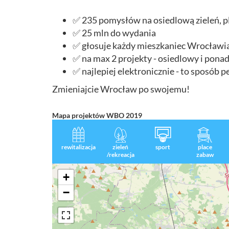
✅ 235 pomysłów na osiedlową zieleń, pl
✅ 25 mln do wydania
✅ głosuje każdy mieszkaniec Wrocławia,
✅ na max 2 projekty - osiedlowy i ponad
✅ najlepiej elektronicznie - to sposób p
Zmieniajcie Wrocław po swojemu!
Mapa projektów WBO 2019
rewitalizacja
zieleń
sport
place
/rekreacja
zabaw
+
−