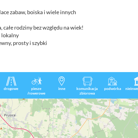
ace zabaw, boiska i wiele innych
 całe rodziny bez względu na wiek!
 lokalny
ewny, prosty i szybki
drogowe
piesze
inne
komunikacja
podwórka
nieinwe
/rowerowe
zbiorowa