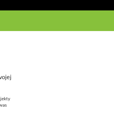
wojej
jekty
 was