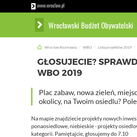
Wrocławski Budżet Obywatelski
Wrocław Rozmawia
WBO
Lista projektów 2019
GŁOSUJECIE? SPRAW
WBO 2019
Plac zabaw, nowa zieleń, miej
okolicy, na Twoim osiedlu? Po
Na mapie znajdziecie projekty nowych inwest
ponaosiedlowe, niebieskie - projekty osiedl
kategorii. Pamiętajcie, głosujemy do 7.10