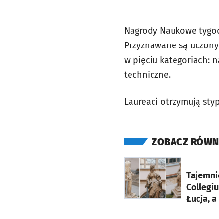
Nagrody Naukowe tygodn
Przyznawane są uczonym 
w pięciu kategoriach: n
techniczne.
Laureaci otrzymują styp
ZOBACZ RÓWN
otworzy się w nowej ka
Tajemnic
Collegi
Łucja, 