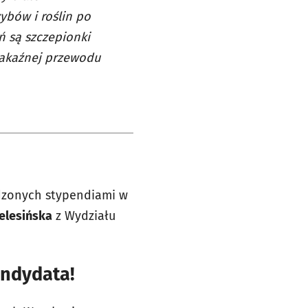
ybów i roślin po
ń są szczepionki
zakaźnej przewodu
odzonych stypendiami w
Telesińska
z Wydziału
andydata!