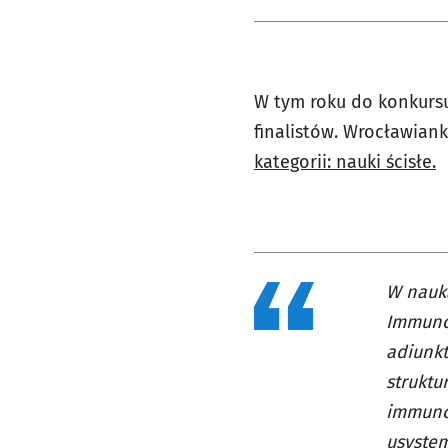
W tym roku do konkursu
finalistów. Wrocławian
kategorii: nauki ścisłe.
W nauka
Immunol
adiunk
struktu
immunoe
usystem