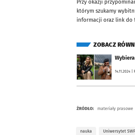
Przy okazji przypomina
którym szukamy wybitny
informacji oraz link do
ZOBACZ RÓWN
otworzy się w nowej karcie
Wybiera
14.11.2024
| 
ŹRÓDŁO:
materiały prasowe
nauka
Uniwersytet SW