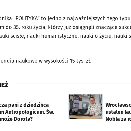
ika „POLITYKA” to jedno z najważniejszych tego typu
do 35. roku życia, którzy już osiągnęli znaczące sukce
auki ścisłe, nauki humanistyczne, nauki o życiu, nauki 
endia naukowe w wysokości 15 tys. zł.
IEŻ
rcie
otworzy się w nowej karci
za pani z dziedzińca
Wrocławscy
um Antropologicum. Św.
ustaleń l
a może Dorota?
Nobla za r