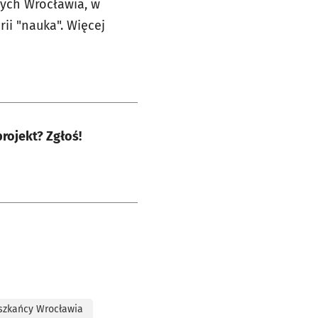
ych Wrocławia, w
ii "nauka". Więcej
rojekt? Zgłoś!
szkańcy Wrocławia