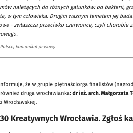
mów należących do różnych gatunków: od bakterii, grz
ta, w tym człowieka. Drugim ważnym tematem jej bada
we - zwłaszcza przeciwko czerwonce, czyli chorobie 
owego.
Polsce, komunikat prasowy
nformuje, że w grupie piętnaściorga finalistów (nagr
st również druga wrocławianka:
dr inż. arch. Małgorzata 
ki Wrocławskiej.
 30 Kreatywnych Wrocławia. Zgłoś k