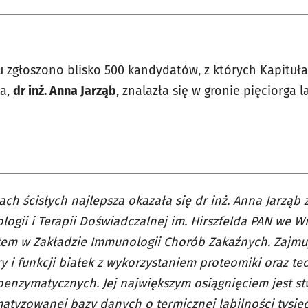
 zgłoszono blisko 500 kandydatów, z których Kapituła
ka,
dr inż. Anna Jarząb
, znalazła się w gronie pięciorga 
ch ścisłych najlepsza okazała się dr inż. Anna Jarząb z
ogii i Terapii Doświadczalnej im. Hirszfelda PAN we Wr
tem w Zakładzie Immunologii Chorób Zakaźnych. Zajm
ry i funkcji białek z wykorzystaniem proteomiki oraz te
nzymatycznych. Jej największym osiągnięciem jest st
atyzowanej bazy danych o termicznej labilności tysięc