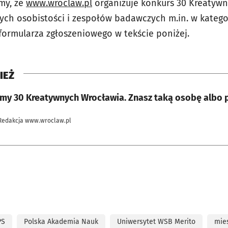
my, że
www.wroclaw.pl
organizuje konkurs 30 Kreatywn
ch osobistości i zespołów badawczych m.in. w kategor
 formularza zgłoszeniowego w tekście poniżej.
IEŻ
my 30 Kreatywnych Wrocławia. Znasz taką osobę albo p
Redakcja www.wroclaw.pl
PS
Polska Akademia Nauk
Uniwersytet WSB Merito
mie