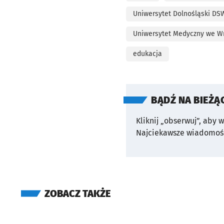
Uniwersytet Dolnośląski DS
Uniwersytet Medyczny we W
edukacja
BĄDŹ NA BIEŻĄ
Kliknij „obserwuj”, aby 
Najciekawsze wiadomośc
ZOBACZ TAKŻE