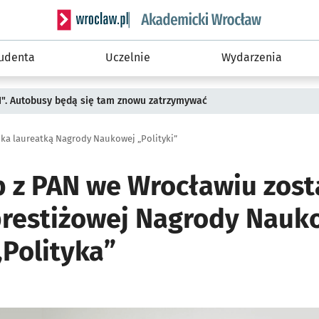
Serwis informacyjny wroclaw.pl podserwis: Akade
tudenta
Uczelnie
Wydarzenia
II". Autobusy będą się tam znowu zatrzymywać
ka laureatką Nagrody Naukowej „Polityki”
b z PAN we Wrocławiu zost
prestiżowej Nagrody Nauk
„Polityka”