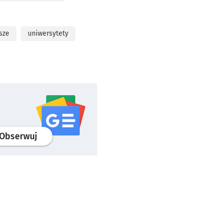
sze
uniwersytety
profil
google news
serwisu wroclaw.pl
Obserwuj