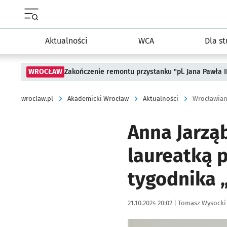
Menu główne portalu wroclaw.pl
Aktualności
WCA
Dla s
WROCŁAW
Zakończenie remontu przystanku "pl. Jana Pawła 
wroclaw.pl
Akademicki Wrocław
Aktualności
Wrocławian
Anna Jarzą
laureatką 
tygodnika 
Data publikacji:
Autor:
21.10.2024 20:02 |
Tomasz Wysocki
Kliknij, aby powiększyć