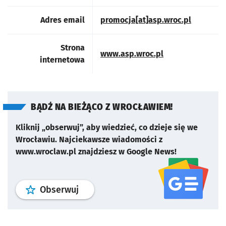
Adres email
promocja[at]asp.wroc.pl
Strona
otworzy się w no
www.asp.wroc.pl
internetowa
BĄDŹ NA BIEŻĄCO Z WROCŁAWIEM!
Kliknij „obserwuj”, aby wiedzieć, co dzieje się we
Wrocławiu.
Najciekawsze wiadomości z
www.wroclaw.pl znajdziesz w Google News!
profil
google news
serwisu wroclaw
Obserwuj