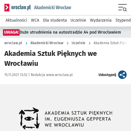
Serwis informacyjny wroclaw.pl podserwis: Akademicki Wro
Men
Aktualności
WCA
Dla studenta
Uczelnie
Wydarzenia
Stypend
UWAGA!
Duże utrudnienia na autostradzie A4 pod Wrocławiem
wroclaw.pl
Akademicki Wrocław
Uczelnie
Akademia Sztuk Piękny
Akademia Sztuk Pięknych we
Wrocławiu
Data publikacji:
Autor:
artykuł
15.11.2021 13:52 |
Redakcja www.wroclaw.pl
Udostępnij
Kliknij, aby powiększyć