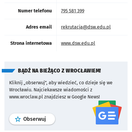
Numer telefonu
795 581 399
Adres email
rekrutacja@dsw.edu.pl
otworzy się w now
Strona internetowa
www.dsw.edu.pl
BĄDŹ NA BIEŻĄCO Z WROCŁAWIEM!
Kliknij „obserwuj”, aby wiedzieć, co dzieje się we
Wrocławiu.
Najciekawsze wiadomości z
www.wroclaw.pl znajdziesz w Google News!
profil
google news
serwisu wroclaw
Obserwuj