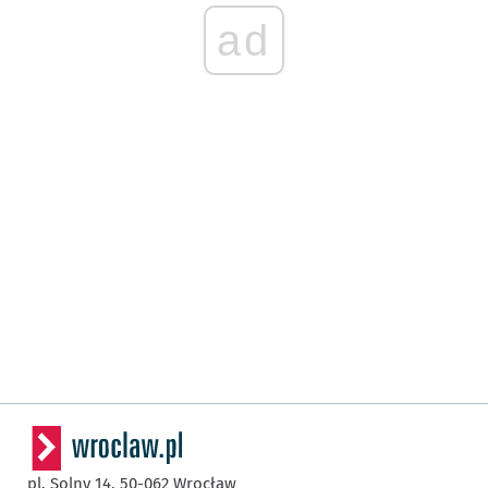
ad
pl. Solny 14,
50-062
Wrocław