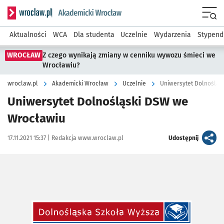
Serwis informacyjny wroclaw.pl podserwis: Akademicki Wro
Men
Aktualności
WCA
Dla studenta
Uczelnie
Wydarzenia
Stypend
WROCŁAW
Z czego wynikają zmiany w cenniku wywozu śmieci we
Wrocławiu?
wroclaw.pl
Akademicki Wrocław
Uczelnie
Uniwersytet Dolnośląs
Uniwersytet Dolnośląski DSW we
Wrocławiu
Data publikacji:
Autor:
artykuł
17.11.2021 15:37 |
Redakcja www.wroclaw.pl
Udostępnij
Kliknij, aby powiększyć