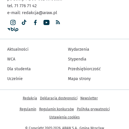
tel. 71 776 71 42
e-mail:
redakcja@araw.pl
Aktualności
Wydarzenia
WCA
Stypendia
Dla studenta
Przedsiębiorczość
Uczelnie
Mapa strony
Inne informacje
Redakcja
Deklaracja dostępności
Newsletter
Regulamin
Regulamin konkursów
Polityka prywatności
Ustawienia cookies
© Copyright 2005-2026, ARAW S.A., Gmina Wrocław